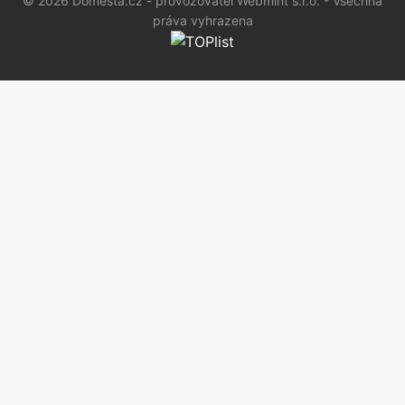
© 2026 Domesta.cz - provozovatel Webmint s.r.o. - Všechna
práva vyhrazena