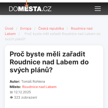
Úvod
/
Evropa
/
Česká republika
/
Roudnice nad
Labem
/
Proč byste měli zařadit Roudnice nad Labem do
svých plánů?
Proč byste měli zařadit
Roudnice nad Labem do
svých plánů?
Autor:
Tomáš Rohlena
Město:
Roudnice nad Labem
📅 12.12.2025
👁️ 323 zobrazení