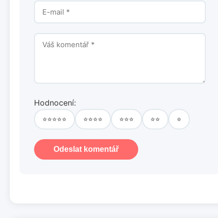
Hodnocení:
⭐⭐⭐⭐⭐
⭐⭐⭐⭐
⭐⭐⭐
⭐⭐
⭐
Odeslat komentář