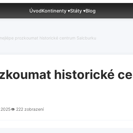
Úvod
Kontinenty ▾
Státy ▾
Blog
nejlépe prozkoumat historické centrum Salcburku
ozkoumat historické c
2.2025
👁️ 222 zobrazení