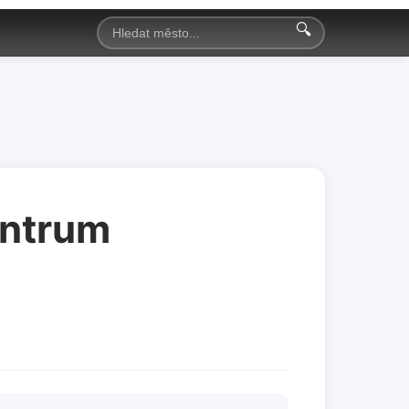
🔍
entrum