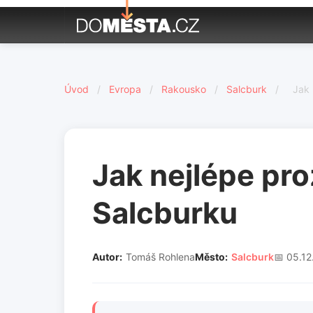
Úvod
/
Evropa
/
Rakousko
/
Salcburk
/
Jak 
Jak nejlépe pr
Salcburku
Autor:
Tomáš Rohlena
Město:
Salcburk
📅 05.1