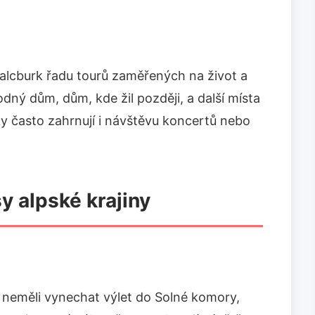
Salcburk řadu tourů zaměřených na život a
odný dům, dům, kde žil později, a další místa
ky často zahrnují i návštěvu koncertů nebo
sy alpské krajiny
e neměli vynechat výlet do Solné komory,