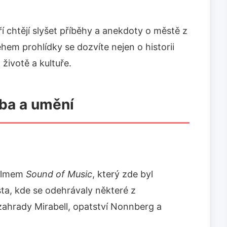
eří chtějí slyšet příběhy a anekdoty o městě z
em prohlídky se dozvíte nejen o historii
životě a kultuře.
dba a umění
filmem
Sound of Music
, který zde byl
ta, kde se odehrávaly některé z
u zahrady Mirabell, opatství Nonnberg a