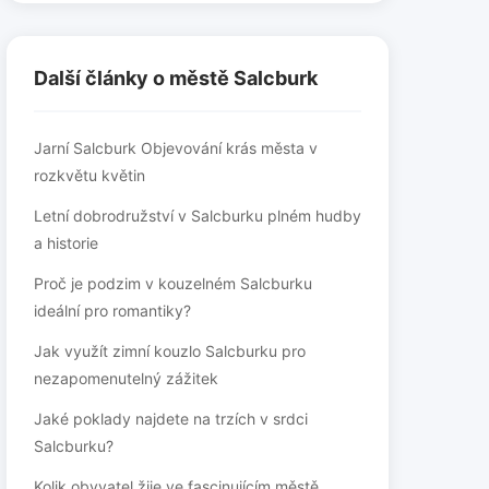
Další články o městě Salcburk
Jarní Salcburk Objevování krás města v
rozkvětu květin
Letní dobrodružství v Salcburku plném hudby
a historie
Proč je podzim v kouzelném Salcburku
ideální pro romantiky?
Jak využít zimní kouzlo Salcburku pro
nezapomenutelný zážitek
Jaké poklady najdete na trzích v srdci
Salcburku?
Kolik obyvatel žije ve fascinujícím městě