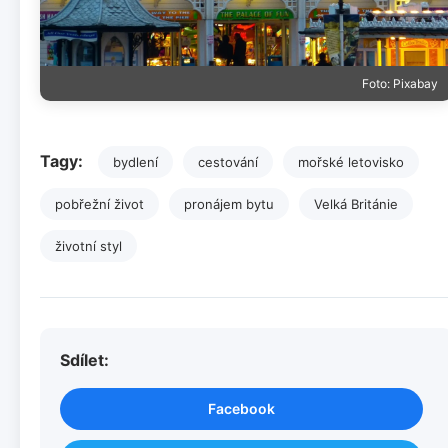
Foto: Pixabay
Tagy:
bydlení
cestování
mořské letovisko
pobřežní život
pronájem bytu
Velká Británie
životní styl
Sdílet:
Facebook