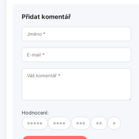
Přidat komentář
Hodnocení:
⭐⭐⭐⭐⭐
⭐⭐⭐⭐
⭐⭐⭐
⭐⭐
⭐