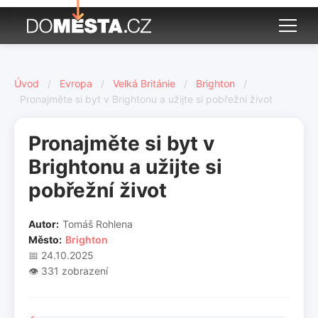
Úvod
/
Evropa
/
Velká Británie
/
Brighton
/
Pronajměte si byt v Brightonu a užijte si pobřežní život
Pronajměte si byt v
Brightonu a užijte si
pobřežní život
Autor:
Tomáš Rohlena
Město:
Brighton
📅 24.10.2025
👁️ 331 zobrazení