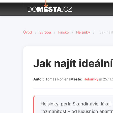
Úvod
/
Evropa
/
Finsko
/
Helsinky
/
Jak nají
Jak najít ideál
Autor:
Tomáš Rohlena
Město:
Helsinky
📅 25.11
Helsinky, perla Skandinávie, láka
rozmanitost – od luxusních apart