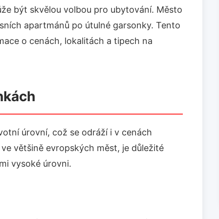
ůže být skvělou volbou pro ubytování. Město
xusních apartmánů po útulné garsonky. Tento
ace o cenách, lokalitách a tipech na
nkách
otní úrovní, což se odráží i v cenách
 ve většině evropských měst, je důležité
lmi vysoké úrovni.