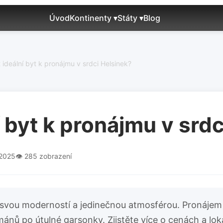
Úvod
Kontinenty ▾
Státy ▾
Blog
t ideální byt k pronájmu v srdci Helsinek?
ní byt k pronájmu v srd
.2025
👁️ 285 zobrazení
jí svou moderností a jedinečnou atmosférou. Pronájem
mánů po útulné garsonky. Zjistěte více o cenách a l