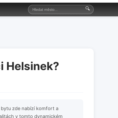
🔍
ci Helsinek?
 bytu zde nabízí komfort a
okalitách v tomto dynamickém