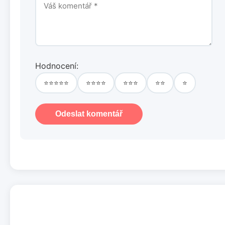
Hodnocení:
⭐⭐⭐⭐⭐
⭐⭐⭐⭐
⭐⭐⭐
⭐⭐
⭐
Odeslat komentář