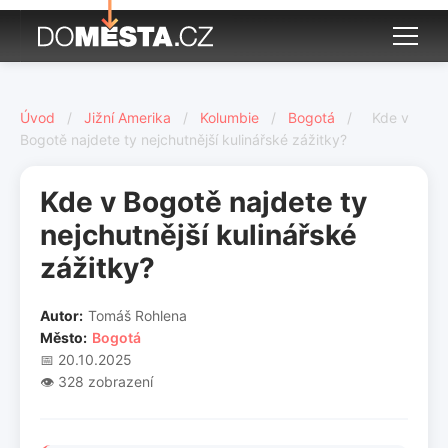
Úvod
/
Jižní Amerika
/
Kolumbie
/
Bogotá
/
Kde v
Bogotě najdete ty nejchutnější kulinářské zážitky?
Kde v Bogotě najdete ty
nejchutnější kulinářské
zážitky?
Autor:
Tomáš Rohlena
Město:
Bogotá
📅 20.10.2025
👁️ 328 zobrazení