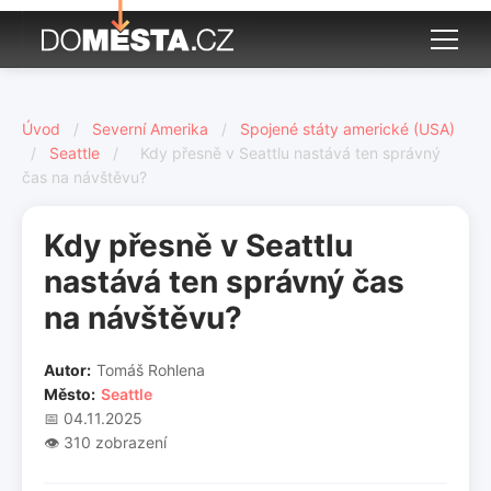
Úvod
/
Severní Amerika
/
Spojené státy americké (USA)
/
Seattle
/
Kdy přesně v Seattlu nastává ten správný
čas na návštěvu?
Kdy přesně v Seattlu
nastává ten správný čas
na návštěvu?
Autor:
Tomáš Rohlena
Město:
Seattle
📅 04.11.2025
👁️ 310 zobrazení