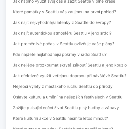
Jak naplno využít svůj čas a zažít Seattle v plné kráse
Které památky v Seattlu vás zaujmou na první pohled?
Jak najít nejvýhodnější letenky z Seattle do Evropy?
Jak najít autentickou atmosféru Seattlu v jeho srdci?
Jak proměnlivé počasí v Seattlu ovlivňuje vaše plány?
Kde najdete nejlahodnější pokrmy v srdci Seattlu?
Jak nejlépe prozkoumat skrytá zákoutí Seattlu a jeho kouzlo
Jak efektivně využít veřejnou dopravu při návštěvě Seattlu?
Nejlepší výlety z městského ruchu Seattlu do přírody
Oslavte kulturu a umění na nejlepších festivalech v Seattlu
Zažijte pulsující noční život Seattlu plný hudby a zábavy
Které kulturní akce v Seattlu nesmíte letos minout?
Která muzea a galerie v Seattlu byste neměli minout?