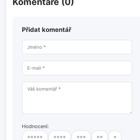
Komentáře (0)
Přidat komentář
Hodnocení:
⭐⭐⭐⭐⭐
⭐⭐⭐⭐
⭐⭐⭐
⭐⭐
⭐