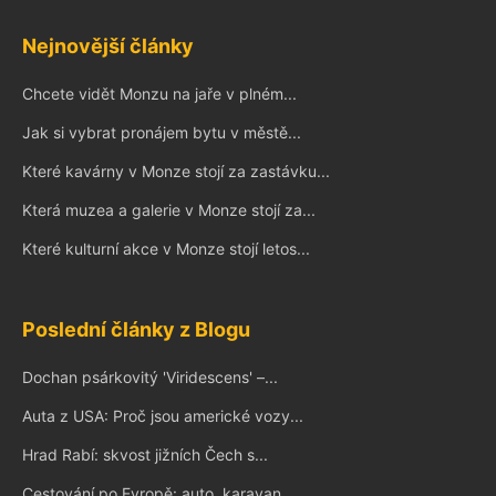
Nejnovější články
Chcete vidět Monzu na jaře v plném...
Jak si vybrat pronájem bytu v městě...
Které kavárny v Monze stojí za zastávku...
Která muzea a galerie v Monze stojí za...
Které kulturní akce v Monze stojí letos...
Poslední články z Blogu
Dochan psárkovitý 'Viridescens' –...
Auta z USA: Proč jsou americké vozy...
Hrad Rabí: skvost jižních Čech s...
Cestování po Evropě: auto, karavan,...