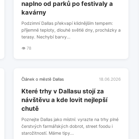
naplno od parků po festivaly a
kavárny
Podzimní Dallas překvapí klidnějším tempem:
příjemné teploty, dlouhé světlé dny, procházky a
terasy. Nechybí barvy...
👁️ 78
Článek o městě Dallas
18.06.2026
Které trhy v Dallasu stojí za
návštěvu a kde lovit nejlepší
chutě
Poznejte Dallas jako místní: vyrazte na trhy plné
čerstvých farmářských dobrot, street foodu i
starožitností. Máme tipy...