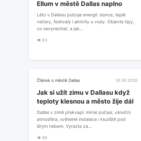
Ellum v městě Dallas naplno
Léto v Dallasu pulzuje energií: slunce, teplé
večery, festivaly i aktivity u vody. Objevte tipy,
co nevynechat, a jak...
👁️ 83
Článek o městě Dallas
18.06.2026
Jak si užít zimu v Dallasu když
teploty klesnou a město žije dál
Dallas v zimě překvapí: mírné počasí, vánoční
atmosféra, světelné instalace i kluziště pod
širým nebem. Vyrazte za...
👁️ 88