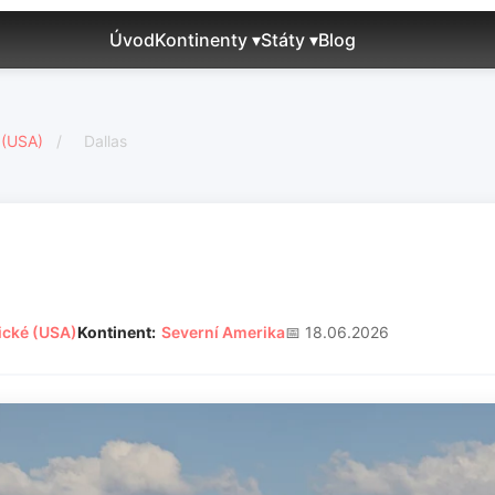
Úvod
Kontinenty ▾
Státy ▾
Blog
 (USA)
/
Dallas
ické (USA)
Kontinent:
Severní Amerika
📅 18.06.2026