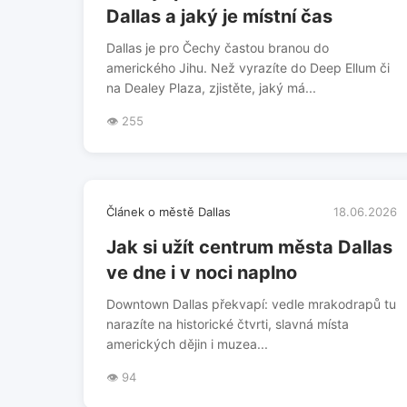
Dallas a jaký je místní čas
Dallas je pro Čechy častou branou do
amerického Jihu. Než vyrazíte do Deep Ellum či
na Dealey Plaza, zjistěte, jaký má...
👁️ 255
Článek o městě Dallas
18.06.2026
Jak si užít centrum města Dallas
ve dne i v noci naplno
Downtown Dallas překvapí: vedle mrakodrapů tu
narazíte na historické čtvrti, slavná místa
amerických dějin i muzea...
👁️ 94