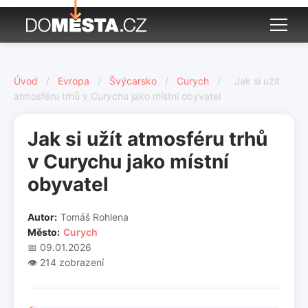
Úvod
/
Evropa
/
Švýcarsko
/
Curych
/
Jak si užít
atmosféru trhů v Curychu jako místní obyvatel
Jak si užít atmosféru trhů
v Curychu jako místní
obyvatel
Autor:
Tomáš Rohlena
Město:
Curych
📅 09.01.2026
👁️ 214 zobrazení