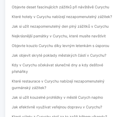
Objevte deset fascinujících zážitků při návštěvě Curychu
Které hotely v Curychu nabízejí nezapomenutelný zážitek?
Jak si užít nezapomenutelný den plný zážitků v Curychu
Nejkrásnější památky v Curychu, které musíte navštívit
Objevte kouzlo Curychu díky levným letenkám s úsporou
Jak objevit skryté poklady městských částí v Curychu?
Kdy v Curychu očekávat slunečné dny a kdy dešťové
přeháňky
Které restaurace v Curychu nabízejí nezapomenutelný
gurmánský zážitek?
Jak si užít kouzelné prohlídky v městě Curych naplno
Jak efektivně využívat veřejnou dopravu v Curychu?
Které výlety z Curychu stojí za to zažít během víkendu?