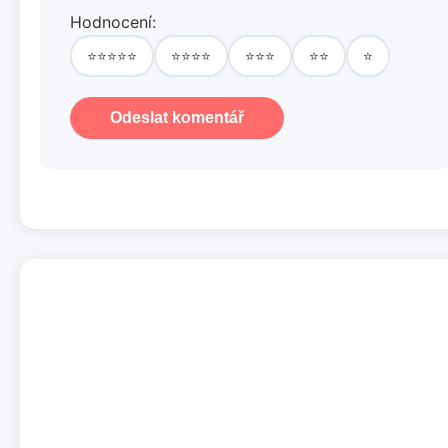
Hodnocení:
⭐⭐⭐⭐⭐
⭐⭐⭐⭐
⭐⭐⭐
⭐⭐
⭐
Odeslat komentář