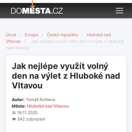
Úvod
/
Evropa
/
Česká republika
/
Hluboká nad
Vltavou
/
Jak nejlépe využít volný den na výlet z Hluboké
nad Vltavou
Jak nejlépe využít volný
den na výlet z Hluboké nad
Vltavou
Autor:
Tomáš Rohlena
Město:
Hluboká nad Vltavou
📅 16.11.2025
👁️ 342 zobrazení