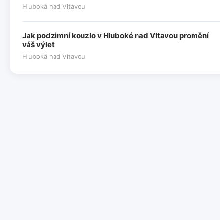
Hluboká nad Vltavou
Jak podzimní kouzlo v Hluboké nad Vltavou promění
váš výlet
Hluboká nad Vltavou