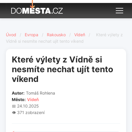
Úvod
/
Evropa
/
Rakousko
/
Vídeň
/
Které výlety z
Vídně si nesmíte nechat ujít tento víkend
Které výlety z Vídně si
nesmíte nechat ujít tento
víkend
Autor:
Tomáš Rohlena
Město:
Vídeň
📅 24.10.2025
👁️ 371 zobrazení