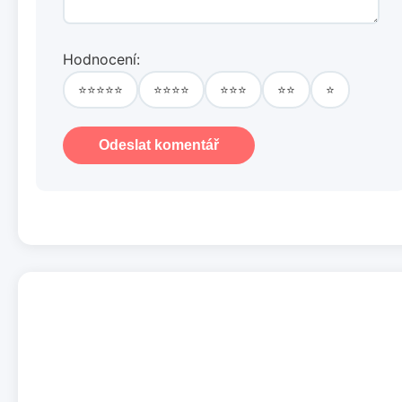
Hodnocení:
⭐⭐⭐⭐⭐
⭐⭐⭐⭐
⭐⭐⭐
⭐⭐
⭐
Odeslat komentář