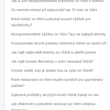
Jak si užít nezapomenutelné prázdniny ve Vídni s rodinou
Co nesmíte minout při objevování top 10 míst ve Vídni
Které hotely ve Vídni poskytují luxusní zážitek pro
návštěvníky?
Nezapomenutelné zážitky ve Vídni Tipy na nejlepší aktivity
Prozkoumejte skryté poklady historické Vídně na vlastní oči
Jak najít nejlevnější letenky do Vídně a ušetřit peníze
Jak najít kousek Barcelony v srdci rakouské Vídně?
Chcete vědět, kdy je ideální čas na výlet do Vídně?
Které restaurace ve Vídni musíte navštívit pro gurmánský
zážitek?
Zajímavé prohlídky skrytých koutů Vídně čekají na vás
Jak efektivně a pohodlně cestovat po Vídni veřejnou
dopravou