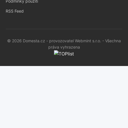
Podmínky použití
RSS Feed
© 2026 Domesta.cz - provozovatel Webmint s.r.o. - Všechna
práva vyhrazena