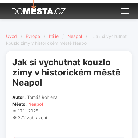
Úvod
/
Evropa
/
Itálie
/
Neapol
/
Jak si vychutnat
kouzlo zimy v historickém městě Neapol
Jak si vychutnat kouzlo
zimy v historickém městě
Neapol
Autor:
Tomáš Rohlena
Město:
Neapol
📅 17.11.2025
👁️ 372 zobrazení