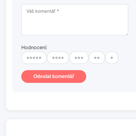
Hodnocení:
⭐⭐⭐⭐⭐
⭐⭐⭐⭐
⭐⭐⭐
⭐⭐
⭐
Odeslat komentář