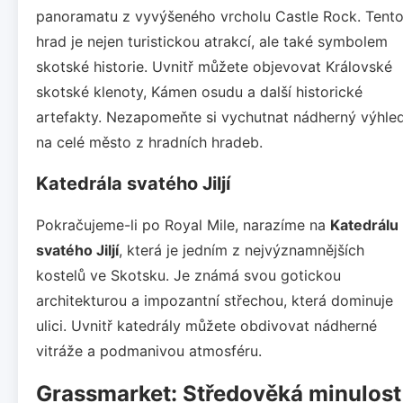
panoramatu z vyvýšeného vrcholu Castle Rock. Tent
hrad je nejen turistickou atrakcí, ale také symbolem
skotské historie. Uvnitř můžete objevovat Královské
skotské klenoty, Kámen osudu a další historické
artefakty. Nezapomeňte si vychutnat nádherný výhle
na celé město z hradních hradeb.
Katedrála svatého Jiljí
Pokračujeme-li po Royal Mile, narazíme na
Katedrálu
svatého Jiljí
, která je jedním z nejvýznamnějších
kostelů ve Skotsku. Je známá svou gotickou
architekturou a impozantní střechou, která dominuje
ulici. Uvnitř katedrály můžete obdivovat nádherné
vitráže a podmanivou atmosféru.
Grassmarket: Středověká minulost