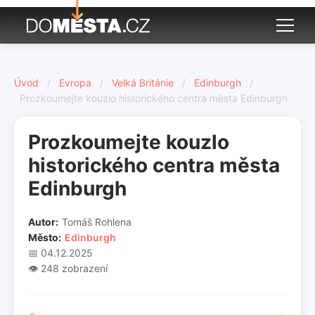
Úvod
/
Evropa
/
Velká Británie
/
Edinburgh
/
Prozkoumejte kouzlo historického centra města Edinburgh
Prozkoumejte kouzlo
historického centra města
Edinburgh
Autor:
Tomáš Rohlena
Město:
Edinburgh
📅 04.12.2025
👁️ 248 zobrazení