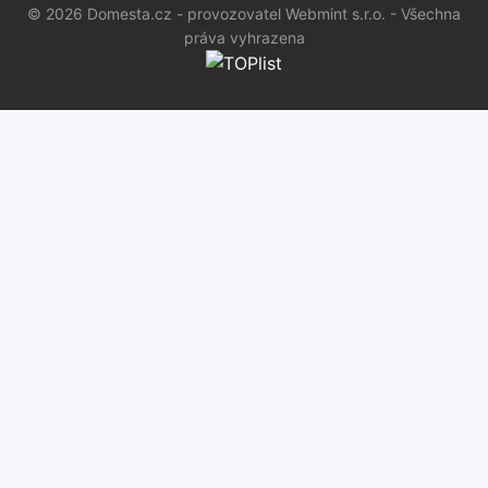
© 2026 Domesta.cz - provozovatel Webmint s.r.o. - Všechna
práva vyhrazena