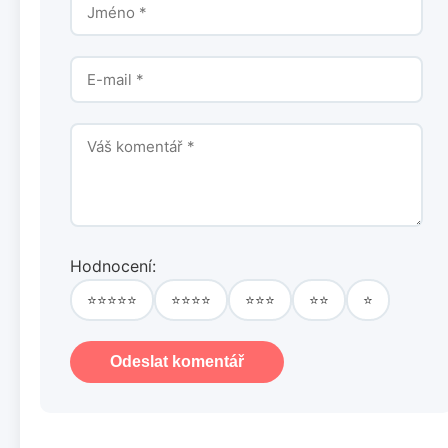
Hodnocení:
⭐⭐⭐⭐⭐
⭐⭐⭐⭐
⭐⭐⭐
⭐⭐
⭐
Odeslat komentář