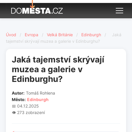
Úvod
/
Evropa
/
Velká Británie
/
Edinburgh
/
Jaká
tajemství skrývají muzea a galerie v Edinburghu?
Jaká tajemství skrývají
muzea a galerie v
Edinburghu?
Autor:
Tomáš Rohlena
Město:
Edinburgh
📅 04.12.2025
👁️ 273 zobrazení