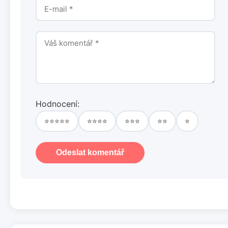
Hodnocení:
⭐⭐⭐⭐⭐
⭐⭐⭐⭐
⭐⭐⭐
⭐⭐
⭐
Odeslat komentář