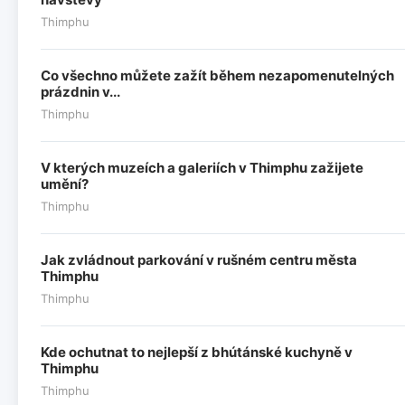
Thimphu
Co všechno můžete zažít během nezapomenutelných
prázdnin v...
Thimphu
V kterých muzeích a galeriích v Thimphu zažijete
umění?
Thimphu
Jak zvládnout parkování v rušném centru města
Thimphu
Thimphu
Kde ochutnat to nejlepší z bhútánské kuchyně v
Thimphu
Thimphu