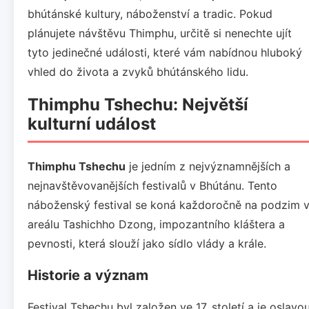
bhútánské kultury, náboženství a tradic. Pokud
plánujete návštěvu Thimphu, určitě si nenechte ujít
tyto jedinečné události, které vám nabídnou hluboký
vhled do života a zvyků bhútánského lidu.
Thimphu Tshechu: Největší
kulturní událost
Thimphu Tshechu
je jedním z nejvýznamnějších a
nejnavštěvovanějších festivalů v Bhútánu. Tento
náboženský festival se koná každoročně na podzim 
areálu Tashichho Dzong, impozantního kláštera a
pevnosti, která slouží jako sídlo vlády a krále.
Historie a význam
Festival Tshechu byl založen ve 17. století a je oslavo