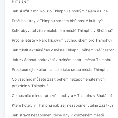
Himalájemi
Jak si užít zimní kouzlo Thimphu s horkým čajem v ruce
Proč jsou trhy v Thimphu srdcem bhútánské kultury?
Kolik obyvatel žije v malebném městě Thimphu v Bhútánu?
Proč je letiště v Paro klíčovým východiskem pro Thimphu?
Jak zjistit aktuální čas v městě Thimphu během vaší cesty?
Jak zvládnout parkování v rušném centru města Thimphu
Prozkoumejte kulturní a historické srdce města Thimphu
Co všechno můžete zažít během nezapomenutelných
prázdnin v Thimphu?
Co nesmíte minout při svém pobytu v Thimphu v Bhútánu?
Které hotely v Thimphu nabízejí nezapomenutelné zážitky?
Jak strávit nezapomenutelné dny v kouzelném městě