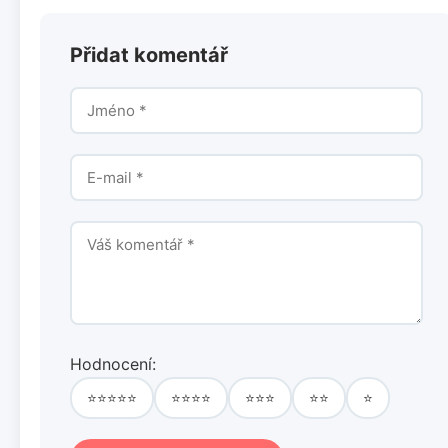
Přidat komentář
Hodnocení:
⭐⭐⭐⭐⭐
⭐⭐⭐⭐
⭐⭐⭐
⭐⭐
⭐