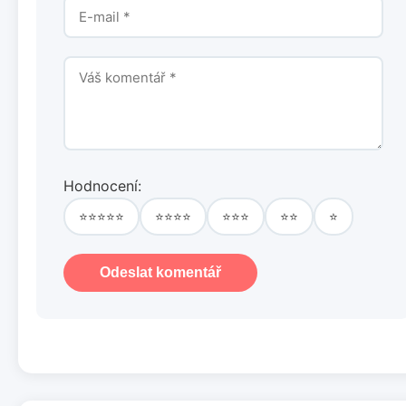
Hodnocení:
⭐⭐⭐⭐⭐
⭐⭐⭐⭐
⭐⭐⭐
⭐⭐
⭐
Odeslat komentář