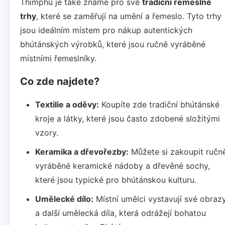
Thimphu je také známé pro své
tradiční řemeslné
trhy
, které se zaměřují na umění a řemeslo. Tyto trhy
jsou ideálním místem pro nákup autentických
bhútánských výrobků, které jsou ručně vyráběné
místními řemeslníky.
Co zde najdete?
Textilie a oděvy:
Koupíte zde tradiční bhútánské
kroje a látky, které jsou často zdobené složitými
vzory.
Keramika a dřevořezby:
Můžete si zakoupit ručn
vyráběné keramické nádoby a dřevěné sochy,
které jsou typické pro bhútánskou kulturu.
Umělecké dílo:
Místní umělci vystavují své obraz
a další umělecká díla, která odrážejí bohatou