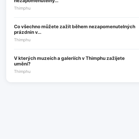
nezapomenutelný...
Thimphu
Co všechno můžete zažít během nezapomenutelných
prázdnin v...
Thimphu
V kterých muzeích a galeriích v Thimphu zažijete
umění?
Thimphu