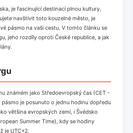
, je fascinující destinací plnou kultury,
ujete navštívit toto kouzelné město, je
ové pásmo na vaši cestu. V tomto článku se
jeho rozdíly oproti České republice, a jak
lány.
rgu
mu známém jako Středoevropský čas (CET -
é pásmo je posunuto o jednu hodinu dopředu
ako většina evropských zemí, i Švédsko
 European Summer Time), kdy se hodiny
ož je UTC+2.