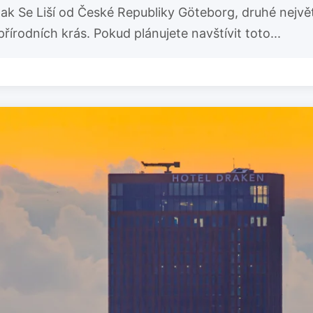
 Se Liší od České Republiky Göteborg, druhé největš
 přírodních krás. Pokud plánujete navštívit toto...