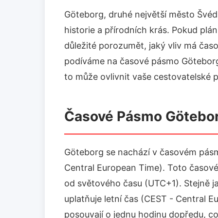
Göteborg, druhé největší město Švédska
historie a přírodních krás. Pokud plán
důležité porozumět, jaký vliv má čas
podíváme na časové pásmo Göteborgu, 
to může ovlivnit vaše cestovatelské p
Časové Pásmo Götebo
Göteborg se nachází v časovém pás
Central European Time). Toto časov
od světového času (UTC+1). Stejně j
uplatňuje letní čas (CEST - Central
posouvají o jednu hodinu dopředu, c