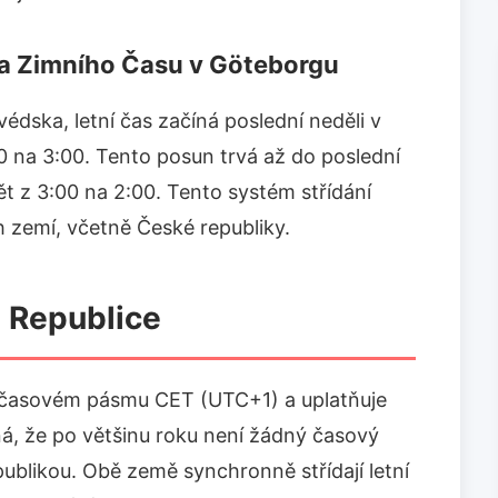
o a Zimního Času v Göteborgu
édska, letní čas začíná poslední neděli v
0 na 3:00. Tento posun trvá až do poslední
pět z 3:00 na 2:00. Tento systém střídání
 zemí, včetně České republiky.
 Republice
v časovém pásmu CET (UTC+1) a uplatňuje
á, že po většinu roku není žádný časový
blikou. Obě země synchronně střídají letní