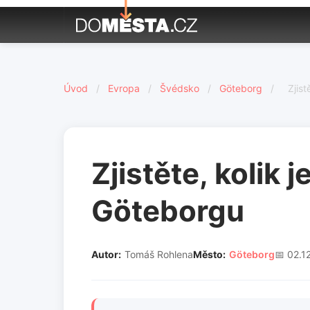
Úvod
/
Evropa
/
Švédsko
/
Göteborg
/
Zjis
Zjistěte, kolik 
Göteborgu
Autor:
Tomáš Rohlena
Město:
Göteborg
📅 02.1