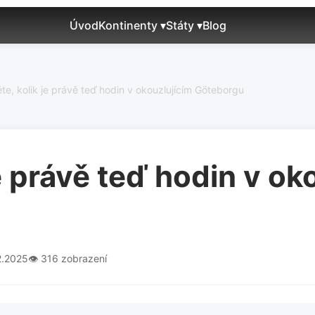
Úvod
Kontinenty ▾
Státy ▾
Blog
těte, kolik je právě teď hodin v okouzlujícím Göteborgu
je právě teď hodin v ok
2.2025
👁️ 316 zobrazení