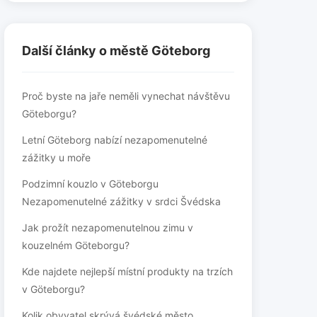
Další články o městě Göteborg
Proč byste na jaře neměli vynechat návštěvu
Göteborgu?
Letní Göteborg nabízí nezapomenutelné
zážitky u moře
Podzimní kouzlo v Göteborgu
Nezapomenutelné zážitky v srdci Švédska
Jak prožít nezapomenutelnou zimu v
kouzelném Göteborgu?
Kde najdete nejlepší místní produkty na trzích
v Göteborgu?
Kolik obyvatel skrývá švédské město