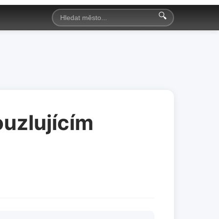
🔍
ouzlujícím