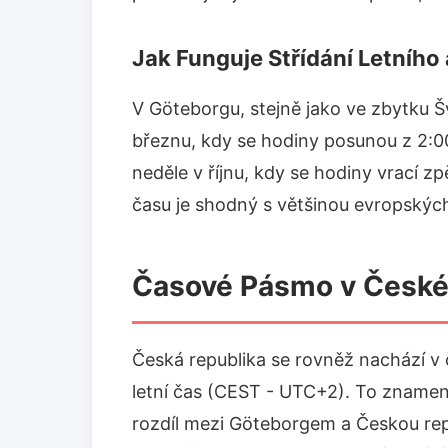
Jak Funguje Střídání Letníh
V Göteborgu, stejně jako ve zbytku Šv
březnu, kdy se hodiny posunou z 2:0
neděle v říjnu, kdy se hodiny vrací z
času je shodný s většinou evropských
Časové Pásmo v České
Česká republika se rovněž nachází 
letní čas (CEST - UTC+2). To znamen
rozdíl mezi Göteborgem a Českou repu