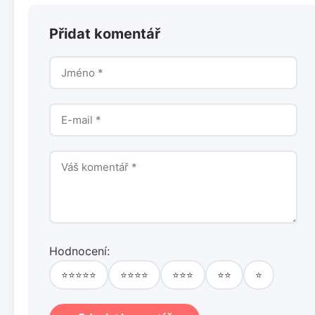
Přidat komentář
Hodnocení:
⭐⭐⭐⭐⭐
⭐⭐⭐⭐
⭐⭐⭐
⭐⭐
⭐