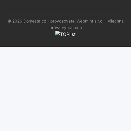
© 2026 Domesta.cz - provozovatel Webmint s.r.o. - Všechna
práva vyhrazena