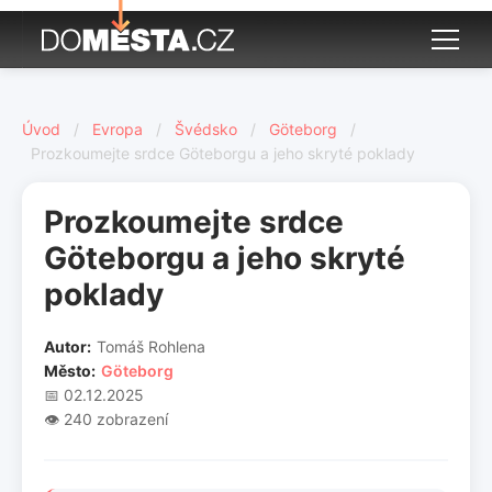
Úvod
/
Evropa
/
Švédsko
/
Göteborg
/
Prozkoumejte srdce Göteborgu a jeho skryté poklady
Prozkoumejte srdce
Göteborgu a jeho skryté
poklady
Autor:
Tomáš Rohlena
Město:
Göteborg
📅 02.12.2025
👁️ 240 zobrazení