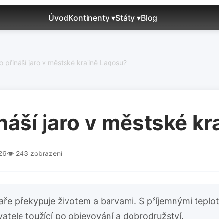
Úvod
Kontinenty ▾
Státy ▾
Blog
o přináší jaro v městské krajině Lagosu?
náší jaro v městské kr
026
👁️ 243 zobrazení
a jaře překypuje životem a barvami. S příjemnými tepl
atele toužící po objevování a dobrodružství.