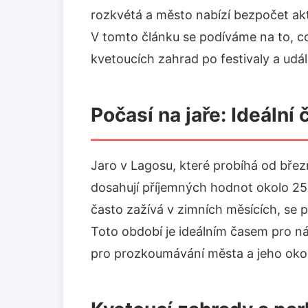
rozkvétá a město nabízí bezpočet akt
V tomto článku se podíváme na to, co
kvetoucích zahrad po festivaly a událo
Počasí na jaře: Ideální
Jaro v Lagosu, které probíhá od břez
dosahují příjemných hodnot okolo 25
často zažívá v zimních měsících, se po
Toto období je ideálním časem pro n
pro prozkoumávání města a jeho okol