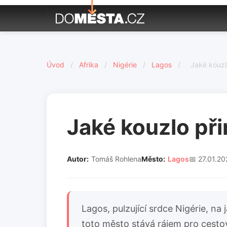
Úvod
/
Afrika
/
Nigérie
/
Lagos
/
Jaké kouzl
Jaké kouzlo při
Autor:
Tomáš Rohlena
Město:
Lagos
📅 27.01.2
Lagos, pulzující srdce Nigérie, n
toto město stává rájem pro cestov