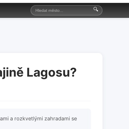
🔍
ajině Lagosu?
otami a rozkvetlými zahradami se