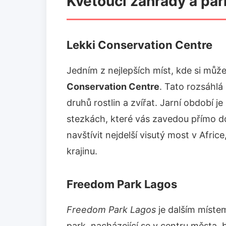
Kvetoucí zahrady a par
Lekki Conservation Centre
Jedním z nejlepších míst, kde si můžet
Conservation Centre
. Tato rozsáhl
druhů rostlin a zvířat. Jarní období 
stezkách, které vás zavedou přímo d
navštívit nejdelší visutý most v Afric
krajinu.
Freedom Park Lagos
Freedom Park Lagos
je dalším místem
park, nacházející se v centru města,