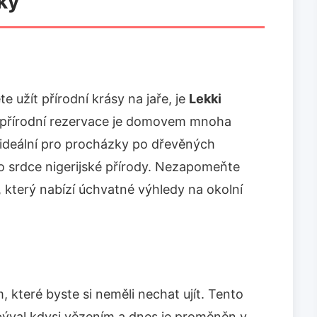
ky
e užít přírodní krásy na jaře, je
Lekki
á přírodní rezervace je domovem mnoha
je ideální pro procházky po dřevěných
o srdce nigerijské přírody. Nezapomeňte
e, který nabízí úchvatné výhledy na okolní
, které byste si neměli nechat ujít. Tento
 býval kdysi vězením a dnes je proměněn v