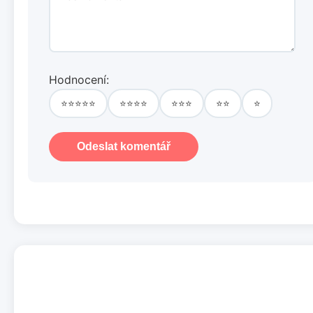
Hodnocení:
⭐⭐⭐⭐⭐
⭐⭐⭐⭐
⭐⭐⭐
⭐⭐
⭐
Odeslat komentář