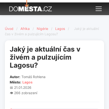
Úvod
/
Afrika
/
Nigérie
/
Lagos
/
Jaký je aktuální
čas v živém a pulzujícím Lagosu?
Jaký je aktuální čas v
živém a pulzujícím
Lagosu?
Autor:
Tomáš Rohlena
Město:
Lagos
📅 21.01.2026
👁️ 266 zobrazení