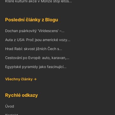
Které kulturní akce v Monze stojí letos...
Poslední články z Blogu
Dochan psárkovitý 'Viridescens' –...
Auta z USA: Proč jsou americké vozy...
Hrad Rabí: skvost jižních Čech s...
Cestování po Evropě: auto, karavan,...
Egyptské pyramidy jako fascinující...
Všechny články →
Rychlé odkazy
Úvod