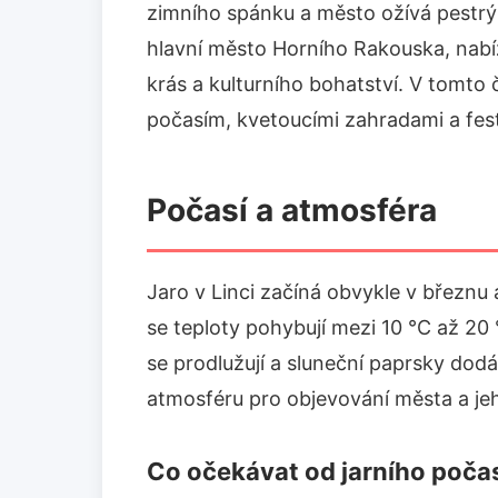
zimního spánku a město ožívá pestrým
hlavní město Horního Rakouska, nabí
krás a kulturního bohatství. V tomto 
počasím, kvetoucími zahradami a festiv
Počasí a atmosféra
Jaro v Linci začíná obvykle v březnu
se teploty pohybují mezi 10 °C až 20 °
se prodlužují a sluneční paprsky dodá
atmosféru pro objevování města a jeh
Co očekávat od jarního poča