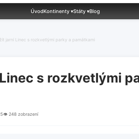
Úvod
Kontinenty ▾
Státy ▾
Blog
užít jarní Linec s rozkvetlými parky a památkami
í Linec s rozkvetlými p
25
👁️ 248 zobrazení