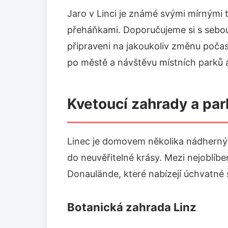
Jaro v Linci je známé svými mírnými
přeháňkami. Doporučujeme si s sebou 
připraveni na jakoukoliv změnu počas
po městě a návštěvu místních parků 
Kvetoucí zahrady a par
Linec je domovem několika nádherných
do neuvěřitelné krásy. Mezi nejoblíbe
Donaulände, které nabízejí úchvatné s
Botanická zahrada Linz