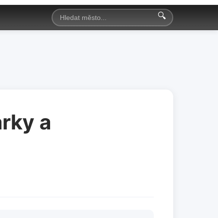
🔍
arky a