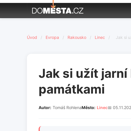
Úvod
/
Evropa
/
Rakousko
/
Linec
/
Jak si 
Jak si užít jarn
památkami
Autor:
Tomáš Rohlena
Město:
Linec
📅 05.11.20