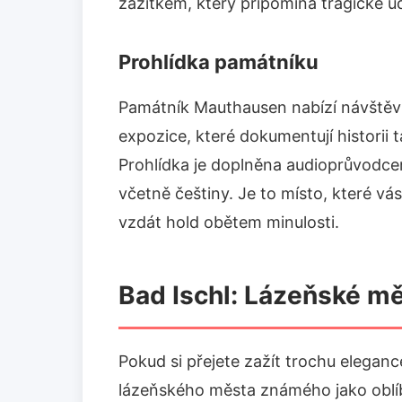
zážitkem, který připomíná tragické ud
Prohlídka památníku
Památník Mauthausen nabízí návštěv
expozice, které dokumentují historii tá
Prohlídka je doplněna audioprůvodcem,
včetně češtiny. Je to místo, které vás
vzdát hold obětem minulosti.
Bad Ischl: Lázeňské mě
Pokud si přejete zažít trochu eleganc
lázeňského města známého jako oblíbe