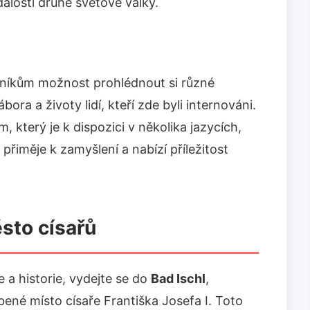
álosti druhé světové války.
níkům možnost prohlédnout si různé
bora a životy lidí, kteří zde byli internováni.
 který je k dispozici v několika jazycích,
 přiměje k zamyšlení a nabízí příležitost
sto císařů
e a historie, vydejte se do
Bad Ischl
,
né místo císaře Františka Josefa I. Toto