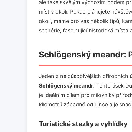
ale také skvělým výchozím bodem pr
míst v okolí. Pokud plánujete návště
okolí, máme pro vás několik tipů, kam
scenérie, fascinující historická míst
Schlögenský meandr: P
Jeden z nejpůsobivějších přírodních 
Schlögenský meandr
. Tento úsek Du
je ideálním cílem pro milovníky příro
kilometrů západně od Lince a je sna
Turistické stezky a vyhlídky