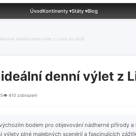
Úvod
Kontinenty ▾
Státy ▾
Blog
ánovat ideální denní výlet z Lince do okolí
ideální denní výlet z L
25
👁️ 410 zobrazení
ím výchozím bodem pro objevování nádherné přírody a h
 výlety plné malebných scenérií a fascinujících zážit