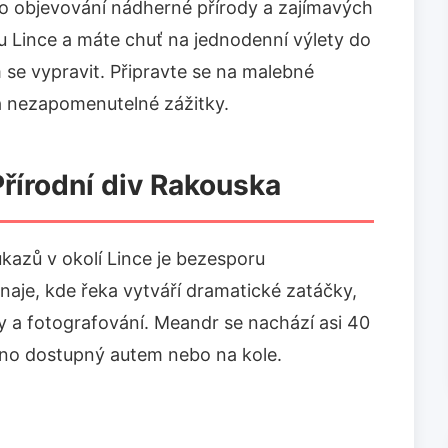
o objevování nádherné přírody a zajímavých
vu Lince a máte chuť na jednodenní výlety do
 se vypravit. Připravte se na malebné
a a nezapomenutelné zážitky.
řírodní div Rakouska
úkazů v okolí Lince je bezesporu
naje, kde řeka vytváří dramatické zatáčky,
dy a fotografování. Meandr se nachází asi 40
dno dostupný autem nebo na kole.