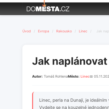
Úvod
/
Evropa
/
Rakousko
/
Linec
/
Jak napl
Jak naplánovat 
Autor:
Tomáš Rohlena
Město:
Linec
📅 05.11.20
Linec, perla na Dunaji, je ideáln
Vydejte se na kouzelné jednodenní