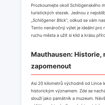
Prozkoumejte okolí Schlögenského 
turistických stezek. Jednou z nejoblí
„
Schlögener Blick
“, odkud se vám na
Tento nenáročný výlet je ideální pro ro
ruchu města a užít si klid a krásu přír
Mauthausen: Historie,
zapomenout
Asi 20 kilometrů východně od Lince l
historickým významem. Zde se nacház
slouží jako památník a muzeum. Náv