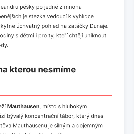
meandru pěšky po jedné z mnoha
benějších je stezka vedoucí k vyhlídce
skytne úchvatný pohled na zatáčky Dunaje.
diny s dětmi i pro ty, kteří chtějí uniknout
ody.
 na kterou nesmíme
eží
Mauthausen
, místo s hlubokým
í bývalý koncentrační tábor, který dnes
štěva Mauthausenu je silným a dojemným