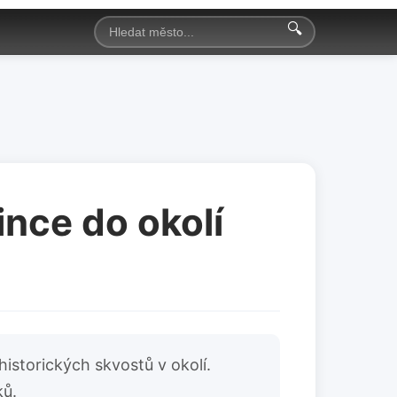
🔍
ince do okolí
istorických skvostů v okolí.
ků.