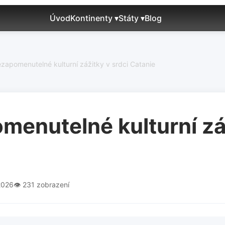
Úvod
Kontinenty ▾
Státy ▾
Blog
zapomenutelné kulturní zážitky v srdci Catanie
menutelné kulturní záž
2026
👁️ 231 zobrazení