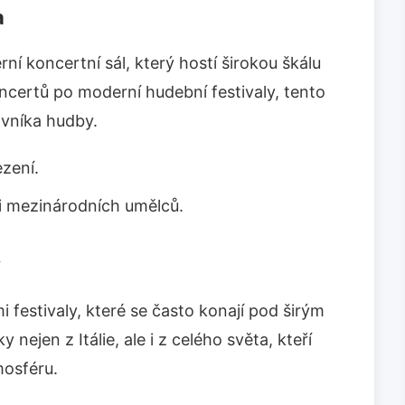
a
ní koncertní sál, který hostí širokou škálu
ncertů po moderní hudební festivaly, tento
ovníka hudby.
ezení.
i mezinárodních umělců.
y
 festivaly, které se často konají pod širým
nejen z Itálie, ale i z celého světa, kteří
mosféru.