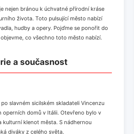
 je nejen bránou k úchvatné přírodní kráse
rního života. Toto pulsující město nabízí
vadla, hudby a opery. Pojďme se ponořit do
 a objevme, co všechno toto město nabízí.
orie a současnost
po slavném sicilském skladateli Vincenzu
h operních domů v Itálii. Otevřeno bylo v
 kulturní klenot města. S nádhernou
áká diváky z celého světa.