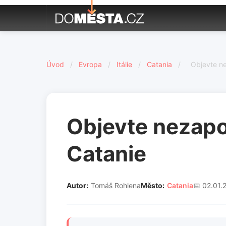
Úvod
/
Evropa
/
Itálie
/
Catania
/
Objevte ne
Objevte nezapo
Catanie
Autor:
Tomáš Rohlena
Město:
Catania
📅 02.01.