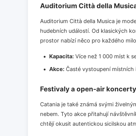
Auditorium Città della Music
Auditorium Città della Musica je moder
hudebních událostí. Od klasických ko
prostor nabízí něco pro každého mil
Kapacita:
Více než 1 000 míst k s
Akce:
Časté vystoupení místních 
Festivaly a open-air koncert
Catania je také známá svými živelnými
nebem. Tyto akce přitahují návštěvníky 
chtějí okusit autentickou sicilskou at