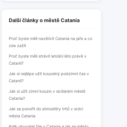
Další články o městě Catania
Proč byste měli navštívit Catania na jaře a co
zde zažít
Proč byste měli strávit letošní léto právě v
Catanii?
Jak si nejlépe užít kouzelný podzimní čas v
Catanii?
Jak si užít zimní kouzlo v sicilském městě
Catania?
Jak se ponořit do atmosféry trhů v srdci
města Catania
Kolik obyvatel žije v Catania a jak se město