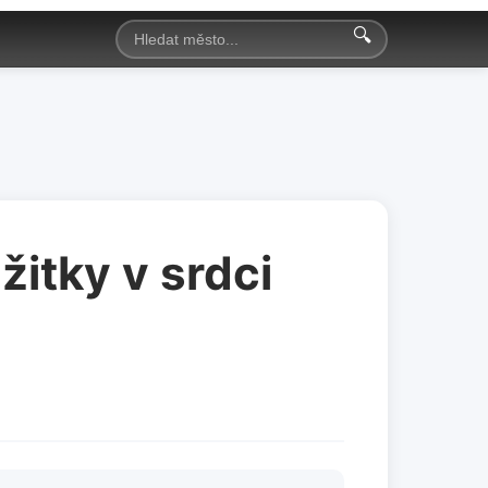
🔍
itky v srdci