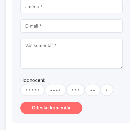
Hodnocení:
⭐⭐⭐⭐⭐
⭐⭐⭐⭐
⭐⭐⭐
⭐⭐
⭐
Odeslat komentář