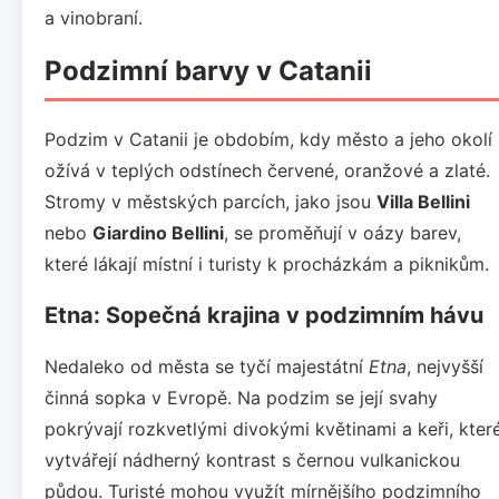
a vinobraní.
Podzimní barvy v Catanii
Podzim v Catanii je obdobím, kdy město a jeho okolí
ožívá v teplých odstínech červené, oranžové a zlaté.
Stromy v městských parcích, jako jsou
Villa Bellini
nebo
Giardino Bellini
, se proměňují v oázy barev,
které lákají místní i turisty k procházkám a piknikům.
Etna: Sopečná krajina v podzimním hávu
Nedaleko od města se tyčí majestátní
Etna
, nejvyšší
činná sopka v Evropě. Na podzim se její svahy
pokrývají rozkvetlými divokými květinami a keři, kter
vytvářejí nádherný kontrast s černou vulkanickou
půdou. Turisté mohou využít mírnějšího podzimního