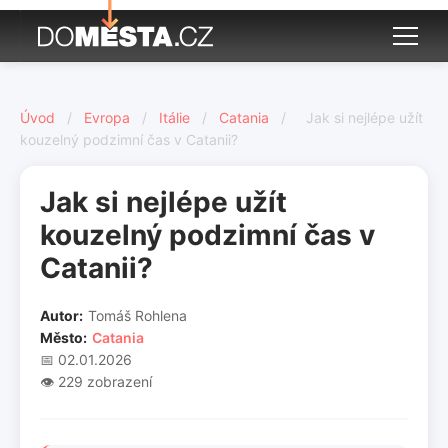
Úvod
/
Evropa
/
Itálie
/
Catania
/
Jak si nejlépe užít
kouzelný podzimní čas v Catanii?
Jak si nejlépe užít
kouzelný podzimní čas v
Catanii?
Autor:
Tomáš Rohlena
Město:
Catania
📅 02.01.2026
👁️ 229 zobrazení