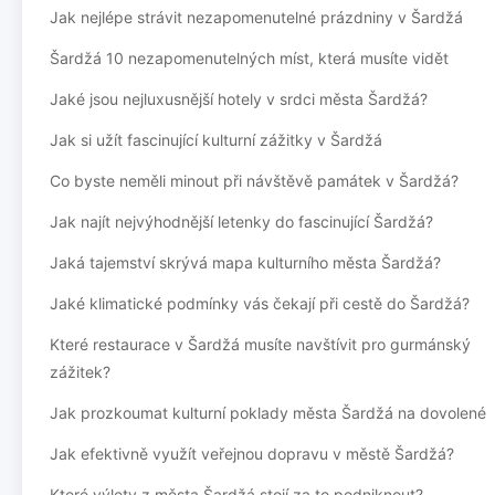
Jak nejlépe strávit nezapomenutelné prázdniny v Šardžá
Šardžá 10 nezapomenutelných míst, která musíte vidět
Jaké jsou nejluxusnější hotely v srdci města Šardžá?
Jak si užít fascinující kulturní zážitky v Šardžá
Co byste neměli minout při návštěvě památek v Šardžá?
Jak najít nejvýhodnější letenky do fascinující Šardžá?
Jaká tajemství skrývá mapa kulturního města Šardžá?
Jaké klimatické podmínky vás čekají při cestě do Šardžá?
Které restaurace v Šardžá musíte navštívit pro gurmánský
zážitek?
Jak prozkoumat kulturní poklady města Šardžá na dovolené
Jak efektivně využít veřejnou dopravu v městě Šardžá?
Které výlety z města Šardžá stojí za to podniknout?