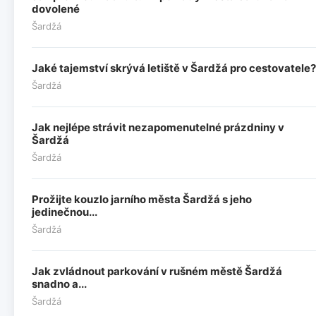
dovolené
Šardžá
Jaké tajemství skrývá letiště v Šardžá pro cestovatele?
Šardžá
Jak nejlépe strávit nezapomenutelné prázdniny v
Šardžá
Šardžá
Prožijte kouzlo jarního města Šardžá s jeho
jedinečnou...
Šardžá
Jak zvládnout parkování v rušném městě Šardžá
snadno a...
Šardžá