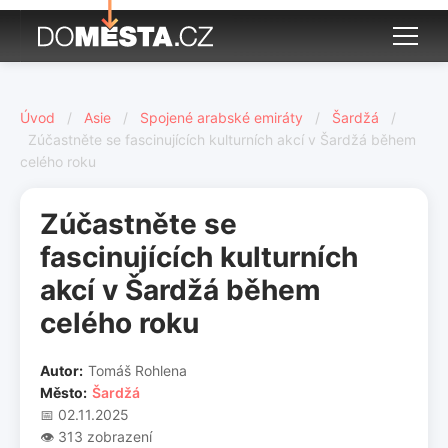
Úvod
/
Asie
/
Spojené arabské emiráty
/
Šardžá
/
Zúčastněte se fascinujících kulturních akcí v Šardžá během
celého roku
Zúčastněte se
fascinujících kulturních
akcí v Šardžá během
celého roku
Autor:
Tomáš Rohlena
Město:
Šardžá
📅 02.11.2025
👁️ 313 zobrazení