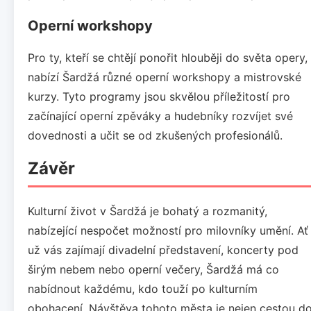
Operní workshopy
Pro ty, kteří se chtějí ponořit hlouběji do světa opery,
nabízí Šardžá různé operní workshopy a mistrovské
kurzy. Tyto programy jsou skvělou příležitostí pro
začínající operní zpěváky a hudebníky rozvíjet své
dovednosti a učit se od zkušených profesionálů.
Závěr
Kulturní život v Šardžá je bohatý a rozmanitý,
nabízející nespočet možností pro milovníky umění. Ať
už vás zajímají divadelní představení, koncerty pod
širým nebem nebo operní večery, Šardžá má co
nabídnout každému, kdo touží po kulturním
obohacení. Návštěva tohoto města je nejen cestou d