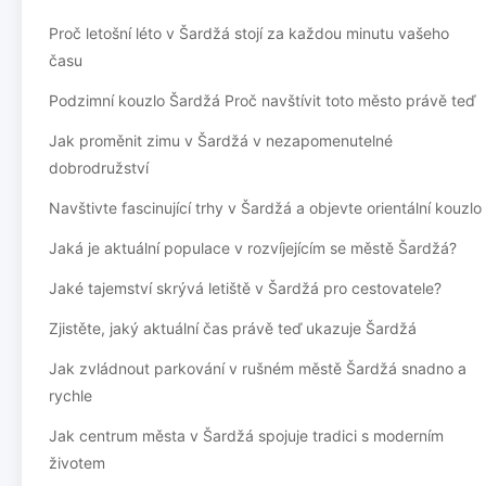
Proč letošní léto v Šardžá stojí za každou minutu vašeho
času
Podzimní kouzlo Šardžá Proč navštívit toto město právě teď
Jak proměnit zimu v Šardžá v nezapomenutelné
dobrodružství
Navštivte fascinující trhy v Šardžá a objevte orientální kouzlo
Jaká je aktuální populace v rozvíjejícím se městě Šardžá?
Jaké tajemství skrývá letiště v Šardžá pro cestovatele?
Zjistěte, jaký aktuální čas právě teď ukazuje Šardžá
Jak zvládnout parkování v rušném městě Šardžá snadno a
rychle
Jak centrum města v Šardžá spojuje tradici s moderním
životem