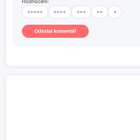
Hodnocení:
⭐⭐⭐⭐⭐
⭐⭐⭐⭐
⭐⭐⭐
⭐⭐
⭐
Odeslat komentář