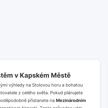
ištěm v Kapském Městě
mi výhledy na Stolovou horu a bohatou
estovatele z celého světa. Pokud plánujete
avděpodobně přistanete na
Mezinárodním