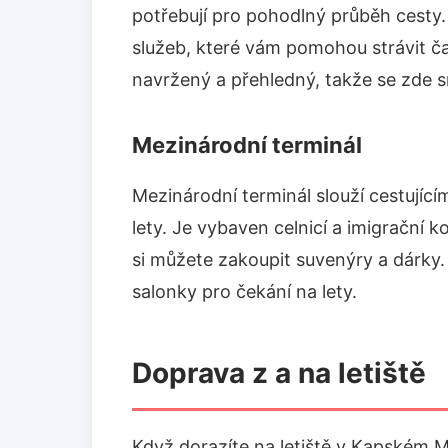
potřebují pro pohodlný průběh cesty.
služeb, které vám pomohou strávit č
navržený a přehledný, takže se zde s
Mezinárodní terminál
Mezinárodní terminál slouží cestujícím
lety. Je vybaven celnicí a imigrační 
si můžete zakoupit suvenýry a dárky. 
salonky pro čekání na lety.
Doprava z a na letiště
Když dorazíte na letiště v Kapském M