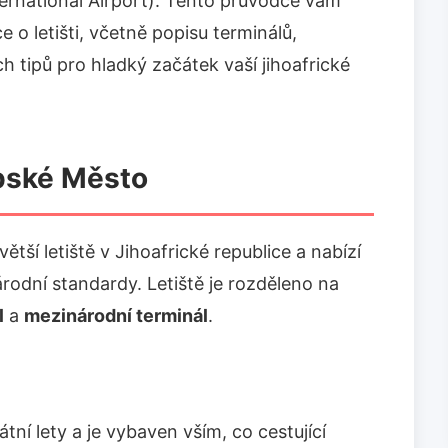
rnational Airport). Tento průvodce vám
o letišti, včetně popisu terminálů,
 tipů pro hladký začátek vaší jihoafrické
apské Město
tší letiště v Jihoafrické republice a nabízí
árodní standardy. Letiště je rozděleno na
l
a
mezinárodní terminál
.
tní lety a je vybaven vším, co cestující