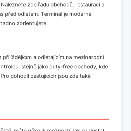
 Naleznete zde řadu obchodů, restaurací a
as před odletem. Terminál je moderně
nadno zorientujete.
 přijíždějícím a odlétajícím na mezinárodní
kontrolou, stejně jako duty-free obchody, kde
Pro pohodlí cestujících jsou zde také
ěstě, máte několik možností, jak se dostat