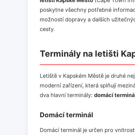
letišti Kapské Město
(Cape Town Inte
poskytne všechny potřebné informace 
možností dopravy a dalších užitečných
cesty.
Terminály na letišti K
Letiště v Kapském Městě je druhé nejvě
moderní zařízení, která splňují mezin
dva hlavní terminály:
domácí terminá
Domácí terminál
Domácí terminál je určen pro vnitrostá