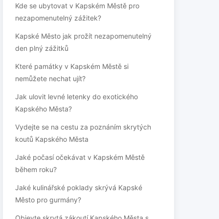
Kde se ubytovat v Kapském Městě pro
nezapomenutelný zážitek?
Kapské Město jak prožít nezapomenutelný
den plný zážitků
Které památky v Kapském Městě si
nemůžete nechat ujít?
Jak ulovit levné letenky do exotického
Kapského Města?
Vydejte se na cestu za poznáním skrytých
koutů Kapského Města
Jaké počasí očekávat v Kapském Městě
během roku?
Jaké kulinářské poklady skrývá Kapské
Město pro gurmány?
Objevte skrytá zákoutí Kapského Města s