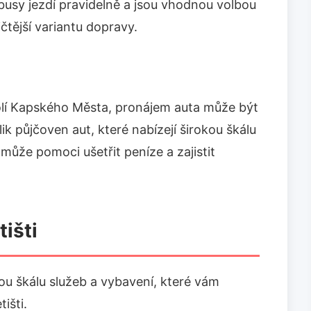
obusy jezdí pravidelně a jsou vhodnou volbou
čtější variantu dopravy.
olí Kapského Města, pronájem auta může být
lik půjčoven aut, které nabízejí širokou škálu
ůže pomoci ušetřit peníze a zajistit
tišti
ou škálu služeb a vybavení, které vám
išti.