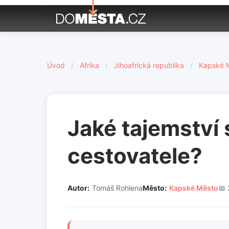
Úvod
/
Afrika
/
Jihoafrická republika
/
Kapské 
Jaké tajemství
cestovatele?
Autor:
Tomáš Rohlena
Město:
Kapské Město
📅 