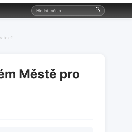
🔍
vatele?
kém Městě pro