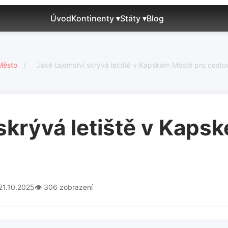
Úvod
Kontinenty ▾
Státy ▾
Blog
Město
/
Jaké tajemství skrývá letiště v Kapském Městě pro cesto
 skrývá letiště v Kaps
21.10.2025
👁️ 306 zobrazení