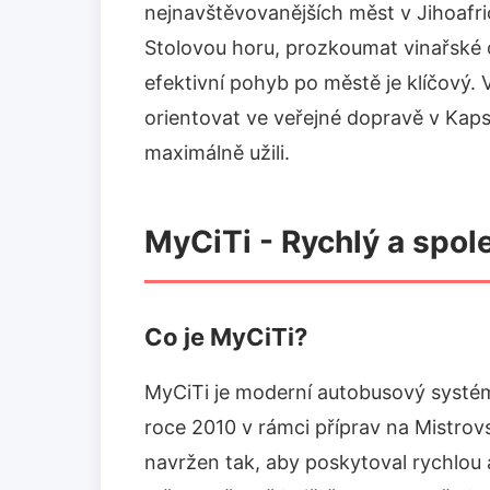
nejnavštěvovanějších měst v Jihoafri
Stolovou horu, prozkoumat vinařské o
efektivní pohyb po městě je klíčový. 
orientovat ve veřejné dopravě v Kap
maximálně užili.
MyCiTi - Rychlý a spo
Co je MyCiTi?
MyCiTi je moderní autobusový systém
roce 2010 v rámci příprav na Mistrovs
navržen tak, aby poskytoval rychlou 