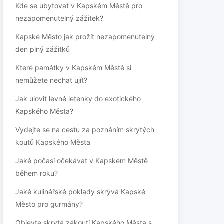
Kde se ubytovat v Kapském Městě pro
nezapomenutelný zážitek?
Kapské Město jak prožít nezapomenutelný
den plný zážitků
Které památky v Kapském Městě si
nemůžete nechat ujít?
Jak ulovit levné letenky do exotického
Kapského Města?
Vydejte se na cestu za poznáním skrytých
koutů Kapského Města
Jaké počasí očekávat v Kapském Městě
během roku?
Jaké kulinářské poklady skrývá Kapské
Město pro gurmány?
Objevte skrytá zákoutí Kapského Města s