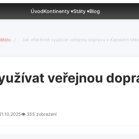
Úvod
Kontinenty ▾
Státy ▾
Blog
Město
/
Jak efektivně využívat veřejnou dopravu v Kapském Měs
využívat veřejnou dop
21.10.2025
👁️ 355 zobrazení