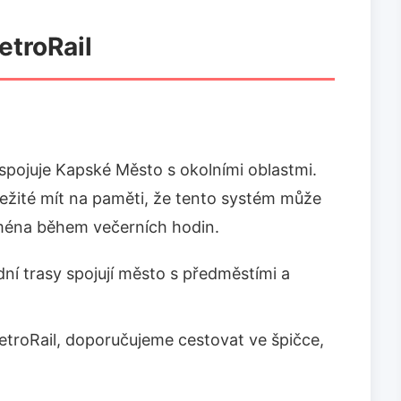
etroRail
 spojuje Kapské Město s okolními oblastmi.
ůležité mít na paměti, že tento systém může
jména během večerních hodin.
dní trasy spojují město s předměstími a
troRail, doporučujeme cestovat ve špičce,