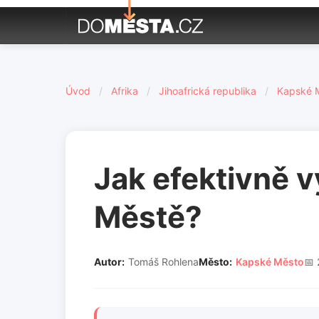
Úvod
/
Afrika
/
Jihoafrická republika
/
Kapské 
Jak efektivně 
Městě?
Autor:
Tomáš Rohlena
Město:
Kapské Město
📅 