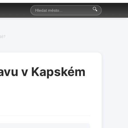
🔍
tě?
ravu v Kapském