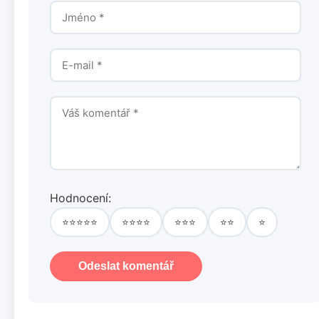
Hodnocení:
⭐⭐⭐⭐⭐
⭐⭐⭐⭐
⭐⭐⭐
⭐⭐
⭐
Odeslat komentář