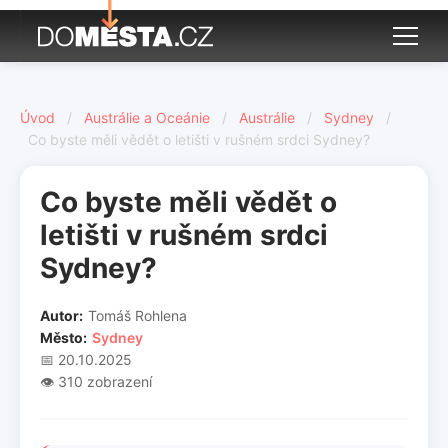
Úvod
/
Austrálie a Oceánie
/
Austrálie
/
Sydney
/
Co byste měli vědět o letišti v rušném srdci Sydney?
Co byste měli vědět o
letišti v rušném srdci
Sydney?
Autor:
Tomáš Rohlena
Město:
Sydney
📅 20.10.2025
👁️ 310 zobrazení