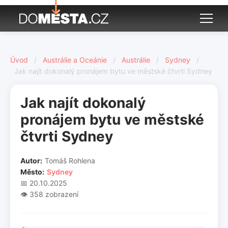
Úvod
/
Austrálie a Oceánie
/
Austrálie
/
Sydney
/
Jak najít dokonalý pronájem bytu ve městské čtvrti Sydney
Jak najít dokonalý
pronájem bytu ve městské
čtvrti Sydney
Autor:
Tomáš Rohlena
Město:
Sydney
📅 20.10.2025
👁️ 358 zobrazení