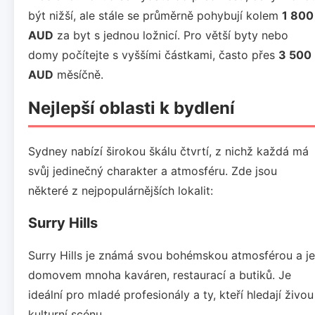
být nižší, ale stále se průměrně pohybují kolem
1 800
AUD
za byt s jednou ložnicí. Pro větší byty nebo
domy počítejte s vyššími částkami, často přes
3 500
AUD
měsíčně.
Nejlepší oblasti k bydlení
Sydney nabízí širokou škálu čtvrtí, z nichž každá má
svůj jedinečný charakter a atmosféru. Zde jsou
některé z nejpopulárnějších lokalit:
Surry Hills
Surry Hills je známá svou bohémskou atmosférou a je
domovem mnoha kaváren, restaurací a butiků. Je
ideální pro mladé profesionály a ty, kteří hledají živou
kulturní scénu.