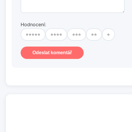
Hodnocení:
⭐⭐⭐⭐⭐
⭐⭐⭐⭐
⭐⭐⭐
⭐⭐
⭐
Odeslat komentář