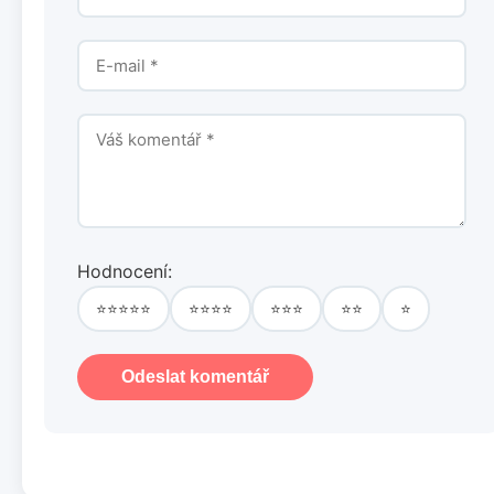
Hodnocení:
⭐⭐⭐⭐⭐
⭐⭐⭐⭐
⭐⭐⭐
⭐⭐
⭐
Odeslat komentář