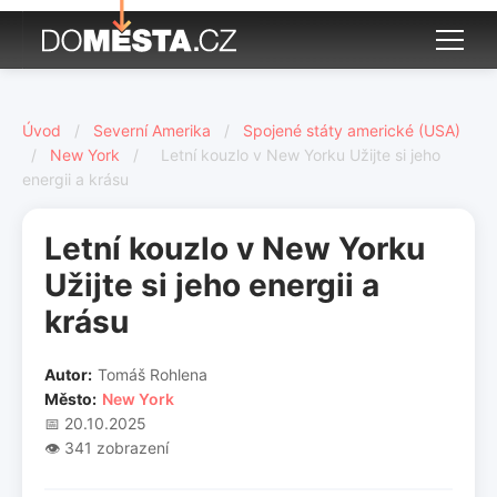
Úvod
/
Severní Amerika
/
Spojené státy americké (USA)
/
New York
/
Letní kouzlo v New Yorku Užijte si jeho
energii a krásu
Letní kouzlo v New Yorku
Užijte si jeho energii a
krásu
Autor:
Tomáš Rohlena
Město:
New York
📅 20.10.2025
👁️ 341 zobrazení