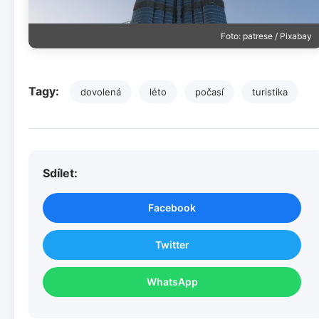
Foto: patrese / Pixabay
Tagy:
dovolená
léto
počasí
turistika
Sdílet:
Facebook
Twitter
WhatsApp