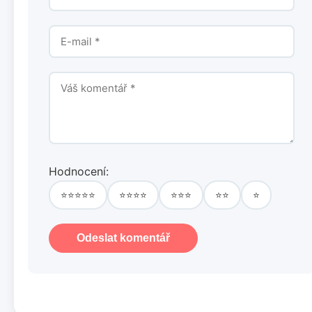
Hodnocení:
⭐⭐⭐⭐⭐
⭐⭐⭐⭐
⭐⭐⭐
⭐⭐
⭐
Odeslat komentář