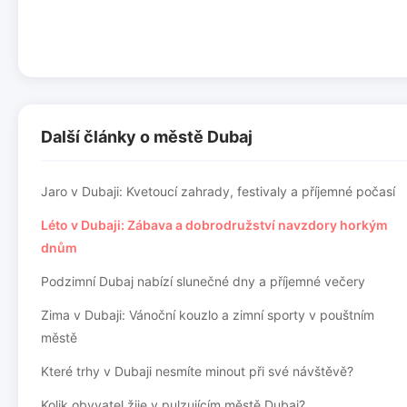
Další články o městě Dubaj
Jaro v Dubaji: Kvetoucí zahrady, festivaly a příjemné počasí
Léto v Dubaji: Zábava a dobrodružství navzdory horkým
dnům
Podzimní Dubaj nabízí slunečné dny a příjemné večery
Zima v Dubaji: Vánoční kouzlo a zimní sporty v pouštním
městě
Které trhy v Dubaji nesmíte minout při své návštěvě?
Kolik obyvatel žije v pulzujícím městě Dubaj?