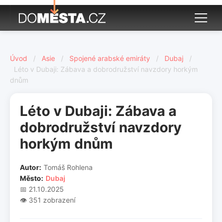
Úvod
/
Asie
/
Spojené arabské emiráty
/
Dubaj
/
Léto v Dubaji: Zábava a dobrodružství navzdory horkým
dnům
Léto v Dubaji: Zábava a
dobrodružství navzdory
horkým dnům
Autor:
Tomáš Rohlena
Město:
Dubaj
📅 21.10.2025
👁️ 351 zobrazení