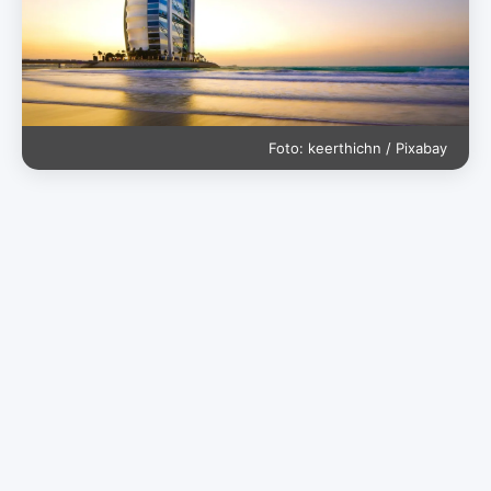
Foto: keerthichn / Pixabay