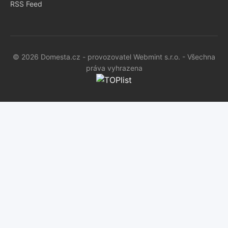
RSS Feed
© 2026 Domesta.cz - provozovatel Webmint s.r.o. - Všechna
práva vyhrazena