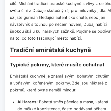
cílů. Míchání tradiční arabské kuchyně s vlivy z celéh
světa činí z Dubaje skutečný ráj pro milovníky jídla. A
už jste gurmán hledající autentické chutě, nebo jen
návštěvník s touhou po něčem novém, Dubaj nabízí
širokou škálu kulinářských zážitků. Pojďme se podíva
na to, co toto fascinující město nabízí.
Tradiční emirátská kuchyně
Typické pokrmy, které musíte ochutnat
Emirátská kuchyně je známá svými bohatými chutěmi
a voňavými kořeněnými pokrmy. Zde jsou některé z
pokrmů, které byste neměli minout:
Al Harees:
Bohatá směs pšenice a masa, vařená
do měkké konzistence, často podávaná během