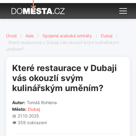
Úvod
/
Asie
/
Spojené arabské emiráty
/
Dubaj
/
Které restaurace v Dubaji vás okouzlí svým kulinářským
uměním?
Které restaurace v Dubaji
vás okouzlí svým
kulinářským uměním?
Autor:
Tomáš Rohlena
Město:
Dubaj
📅 21.10.2025
👁️ 359 zobrazení