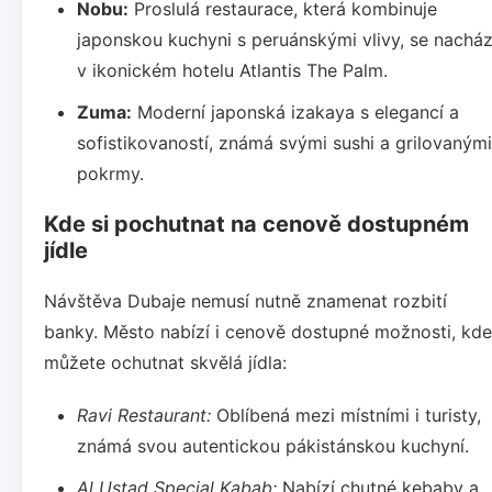
Nobu:
Proslulá restaurace, která kombinuje
japonskou kuchyni s peruánskými vlivy, se nacház
v ikonickém hotelu Atlantis The Palm.
Zuma:
Moderní japonská izakaya s elegancí a
sofistikovaností, známá svými sushi a grilovanými
pokrmy.
Kde si pochutnat na cenově dostupném
jídle
Návštěva Dubaje nemusí nutně znamenat rozbití
banky. Město nabízí i cenově dostupné možnosti, kde
můžete ochutnat skvělá jídla:
Ravi Restaurant:
Oblíbená mezi místními i turisty,
známá svou autentickou pákistánskou kuchyní.
Al Ustad Special Kabab:
Nabízí chutné kebaby a