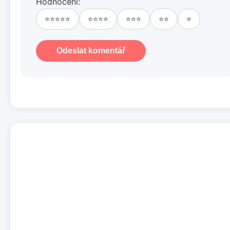
Hodnocení:
⭐⭐⭐⭐⭐
⭐⭐⭐⭐
⭐⭐⭐
⭐⭐
⭐
Odeslat komentář