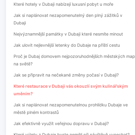
Které hotely v Dubaji nabízejí luxusní pobyt u moře
Jak si naplánovat nezapomenutelný den plný zážitků v
Dubaji
Nejvýznamnější památky v Dubaji které nesmíte minout
Jak ulovit nejlevnější letenky do Dubaje na příští cestu
Proč je Dubaj domovem nejpozoruhodnějších městských map
na světě?
Jak se připravit na nečekané změny počasí v Dubaji?
Které restaurace v Dubaji vás okouzlí svým kulinářským
uměním?
Jak si naplánovat nezapomenutelnou prohlídku Dubaje ve
městě plném kontrastů
Jak efektivně využít veřejnou dopravu v Dubaji?
Které výlety z Dubaje byste neměli při návštěvě vynechat?