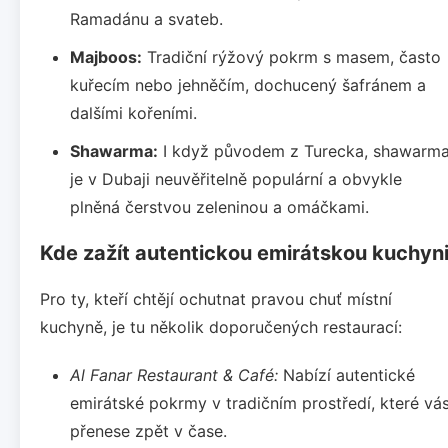
Ramadánu a svateb.
Majboos:
Tradiční rýžový pokrm s masem, často
kuřecím nebo jehněčím, dochucený šafránem a
dalšími kořeními.
Shawarma:
I když původem z Turecka, shawarm
je v Dubaji neuvěřitelně populární a obvykle
plněná čerstvou zeleninou a omáčkami.
Kde zažít autentickou emirátskou kuchyn
Pro ty, kteří chtějí ochutnat pravou chuť místní
kuchyně, je tu několik doporučených restaurací:
Al Fanar Restaurant & Café:
Nabízí autentické
emirátské pokrmy v tradičním prostředí, které vá
přenese zpět v čase.