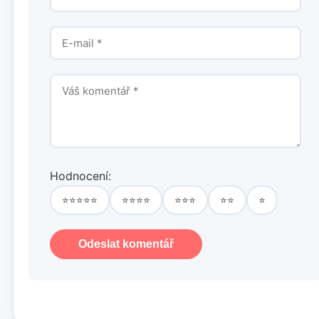
Hodnocení:
⭐⭐⭐⭐⭐
⭐⭐⭐⭐
⭐⭐⭐
⭐⭐
⭐
Odeslat komentář