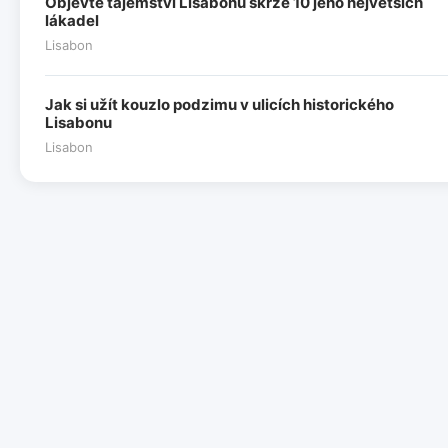
Objevte tajemství Lisabonu skrze 10 jeho největších
lákadel
Lisabon
Jak si užít kouzlo podzimu v ulicích historického
Lisabonu
Lisabon