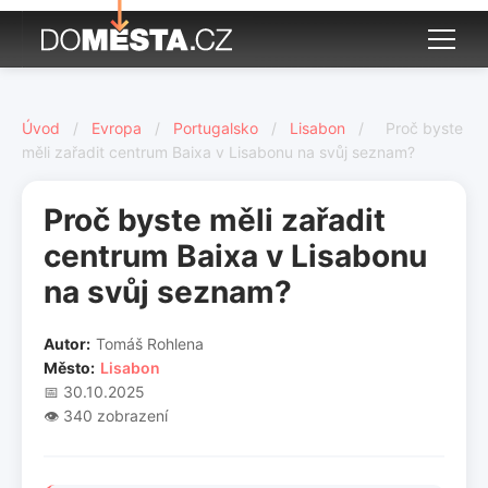
Úvod
/
Evropa
/
Portugalsko
/
Lisabon
/
Proč byste
měli zařadit centrum Baixa v Lisabonu na svůj seznam?
Proč byste měli zařadit
centrum Baixa v Lisabonu
na svůj seznam?
Autor:
Tomáš Rohlena
Město:
Lisabon
📅 30.10.2025
👁️ 340 zobrazení