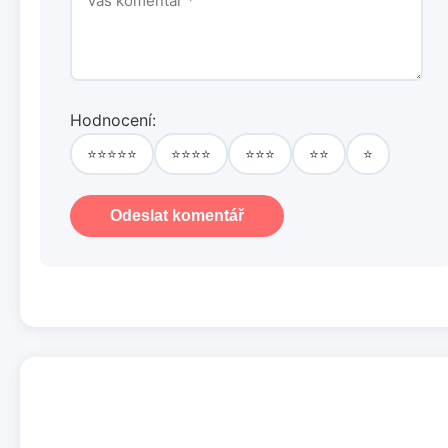
Hodnocení:
⭐⭐⭐⭐⭐
⭐⭐⭐⭐
⭐⭐⭐
⭐⭐
⭐
Odeslat komentář