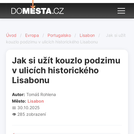
Úvod
/
Evropa
/
Portugalsko
/
Lisabon
/
Jak si užít
kouzlo podzimu v ulicích historického Lisabonu
Jak si užít kouzlo podzimu
v ulicích historického
Lisabonu
Autor:
Tomáš Rohlena
Město:
Lisabon
📅 30.10.2025
👁️ 285 zobrazení