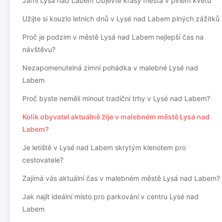
Jarní Lysá nad Labem Objevte krásy města v plném květu
Užijte si kouzlo letních dnů v Lysé nad Labem plných zážitků
Proč je podzim v městě Lysá nad Labem nejlepší čas na
návštěvu?
Nezapomenutelná zimní pohádka v malebné Lysé nad
Labem
Proč byste neměli minout tradiční trhy v Lysé nad Labem?
Kolik obyvatel aktuálně žije v malebném městě Lysá nad
Labem?
Je letiště v Lysé nad Labem skrytým klenotem pro
cestovatele?
Zajímá vás aktuální čas v malebném městě Lysá nad Labem?
Jak najít ideální místo pro parkování v centru Lysé nad
Labem