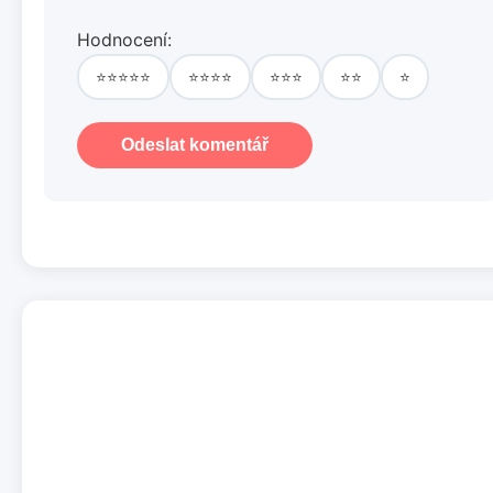
Hodnocení:
⭐⭐⭐⭐⭐
⭐⭐⭐⭐
⭐⭐⭐
⭐⭐
⭐
Odeslat komentář