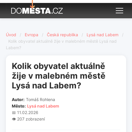
Úvod
/
Evropa
/
Česká republika
/
Lysá nad Labem
/
Kolik obyvatel aktuálně žije v malebném městě Lysá nad
Labem?
Kolik obyvatel aktuálně
žije v malebném městě
Lysá nad Labem?
Autor:
Tomáš Rohlena
Město:
Lysá nad Labem
📅 11.02.2026
👁️ 207 zobrazení