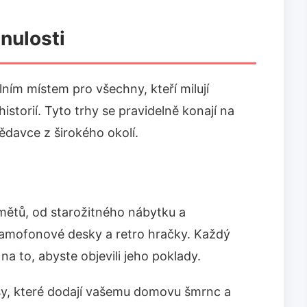
inulosti
lním místem pro všechny, kteří milují
istorií. Tyto trhy se pravidelně konají na
vědavce z širokého okolí.
dmětů, od starožitného nábytku a
ramofonové desky a retro hračky. Každý
a to, abyste objevili jeho poklady.
sy, které dodají vašemu domovu šmrnc a