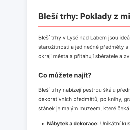
Bleší trhy: Poklady z m
Bleší trhy v Lysé nad Labem jsou ideá
starožitnosti a jedinečné předměty s h
okraji města a přitahují sběratele a z
Co můžete najít?
Bleší trhy nabízejí pestrou škálu pře
dekorativních předmětů, po knihy, g
stánek je malým muzeem, které čeká n
Nábytek a dekorace:
Unikátní ku