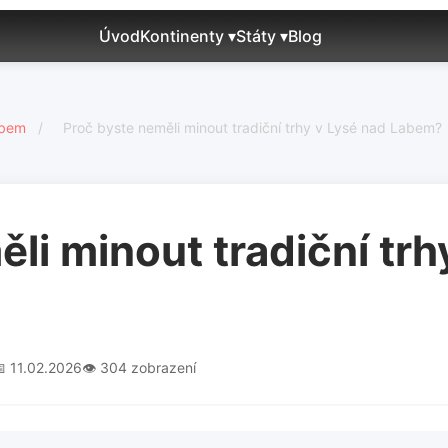
Úvod
Kontinenty ▾
Státy ▾
Blog
abem
/
Proč byste neměli minout tradiční trhy v Lysé nad Labem?
li minout tradiční trh
 11.02.2026
👁️ 304 zobrazení