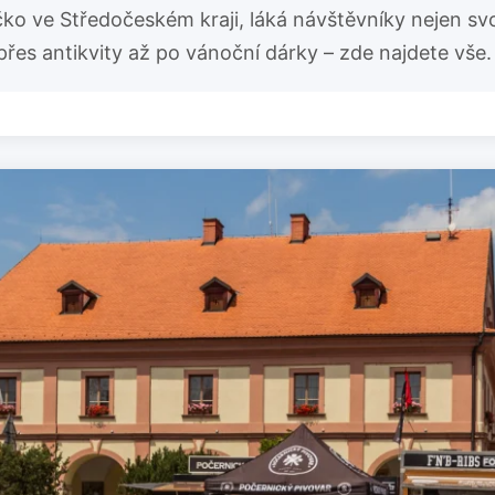
 ve Středočeském kraji, láká návštěvníky nejen svou h
řes antikvity až po vánoční dárky – zde najdete vše.