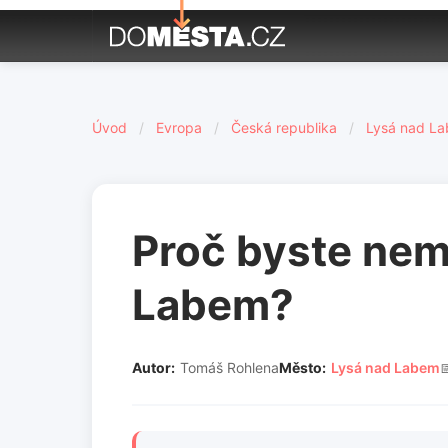
Úvod
/
Evropa
/
Česká republika
/
Lysá nad L
Proč byste nemě
Labem?
Autor:
Tomáš Rohlena
Město:
Lysá nad Labem
