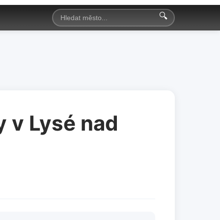
🔍
y v Lysé nad