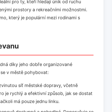
deální pro ty, kteří hledají únik od ruchu
lenými prostory a rekreačními možnostmi.
o, který je populární mezi rodinami s
revanu
adná díky jeho dobře organizované
ak se v městě pohybovat:
vinutou síť městské dopravy, včetně
o je rychlý a efektivní způsob, jak se dostat
ačkoli má pouze jednu linku.
 cenově dostupné a pohodlné. Doporučuje se