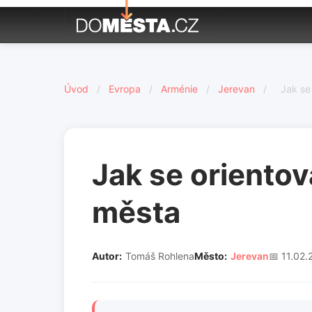
Úvod
/
Evropa
/
Arménie
/
Jerevan
/
Jak se
Jak se oriento
města
Autor:
Tomáš Rohlena
Město:
Jerevan
📅 11.02