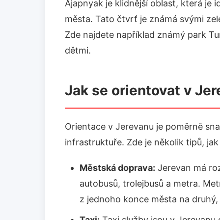
Ajapnyak je klidnější oblast, která je i
města. Tato čtvrť je známá svými ze
Zde najdete například známý park Tum
dětmi.
Jak se orientovat v Je
Orientace v Jerevanu je poměrně sn
infrastruktuře. Zde je několik tipů, j
Městská doprava:
Jerevan má roz
autobusů, trolejbusů a metra. Metr
z jednoho konce města na druhý, 
Taxi:
Taxi služby jsou v Jerevanu