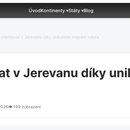
Úvod
Kontinenty ▾
Státy ▾
Blog
 orientovat v Jerevanu díky unikátním mapám města
vat v Jerevanu díky u
.2026
👁️ 199 zobrazení