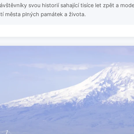
vštěvníky svou historií sahající tisíce let zpět a mo
tí města plných památek a života.