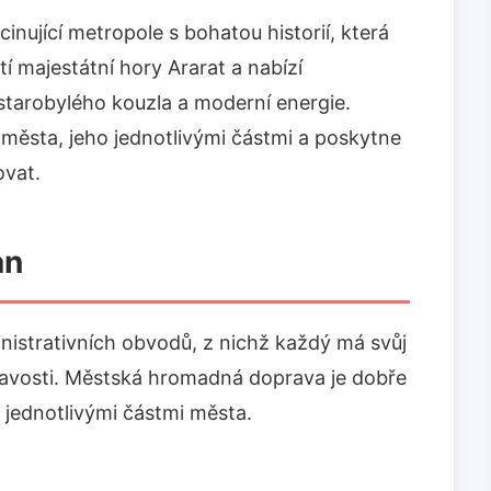
inující metropole s bohatou historií, která
atí majestátní hory Ararat a nabízí
tarobylého kouzla a moderní energie.
města, jeho jednotlivými částmi a poskytne
ovat.
an
nistrativních obvodů, z nichž každý má svůj
ímavosti. Městská hromadná doprava je dobře
 jednotlivými částmi města.