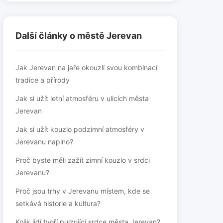
Další články o městě Jerevan
Jak Jerevan na jaře okouzlí svou kombinací
tradice a přírody
Jak si užít letní atmosféru v ulicích města
Jerevan
Jak si užít kouzlo podzimní atmosféry v
Jerevanu naplno?
Proč byste měli zažít zimní kouzlo v srdci
Jerevanu?
Proč jsou trhy v Jerevanu místem, kde se
setkává historie a kultura?
Kolik lidí tvoří pulzující srdce města Jerevan?