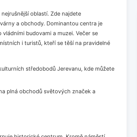
ejrušnější oblastí. Zde najdete
kavárny a obchody. Dominantou centra je
o vládními budovami a muzei. Večer se
tních i turistů, kteří se těší na pravidelné
kulturních středobodů Jerevanu, kde můžete
na plná obchodů světových značek a
hrnuje historické centrum. Kromě náměstí