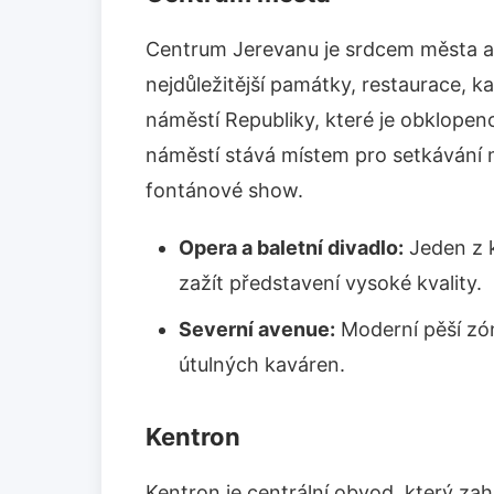
Centrum Jerevanu je srdcem města a n
nejdůležitější památky, restaurace, 
náměstí Republiky, které je obklopen
náměstí stává místem pro setkávání mís
fontánové show.
Opera a baletní divadlo:
Jeden z 
zažít představení vysoké kvality.
Severní avenue:
Moderní pěší zó
útulných kaváren.
Kentron
Kentron je centrální obvod, který za