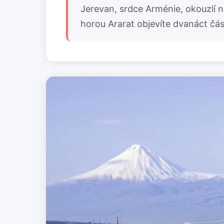
Jerevan, srdce Arménie, okouzlí ná
horou Ararat objevíte dvanáct čás