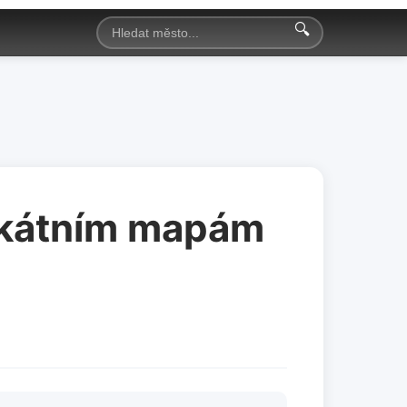
🔍
nikátním mapám