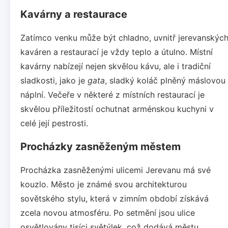
Kavárny a restaurace
Zatímco venku může být chladno, uvnitř jerevanskýc
kaváren a restaurací je vždy teplo a útulno. Místní
kavárny nabízejí nejen skvělou kávu, ale i tradiční
sladkosti, jako je
gata
, sladký koláč plněný máslovou
náplní. Večeře v některé z místních restaurací je
skvělou příležitostí ochutnat arménskou kuchyni v
celé její pestrosti.
Procházky zasněženým městem
Procházka zasněženými ulicemi Jerevanu má své
kouzlo. Město je známé svou architekturou
sovětského stylu, která v zimním období získává
zcela novou atmosféru. Po setmění jsou ulice
osvětlovány tisíci světýlek, což dodává městu