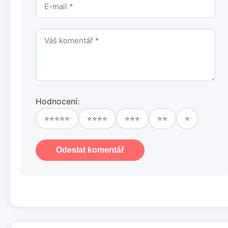
Hodnocení:
⭐⭐⭐⭐⭐
⭐⭐⭐⭐
⭐⭐⭐
⭐⭐
⭐
Odeslat komentář