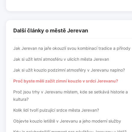
Další články o městě Jerevan
Jak Jerevan na jaře okouzlí svou kombinací tradice a přírody
Jak si užít letní atmosféru v ulicích města Jerevan
Jak si užít kouzlo podzimní atmosféry v Jerevanu naplno?
Proč byste měli zažít zimní kouzlo v srdci Jerevanu?
Proč jsou trhy v Jerevanu místem, kde se setkává historie a
kultura?
Kolik lidí tvoří pulzující srdce města Jerevan?
Objevte kouzlo letiště v Jerevanu a jeho moderní služby
Kdy je nejvhodnější moment pro návštěvu Jerevanu v létě?