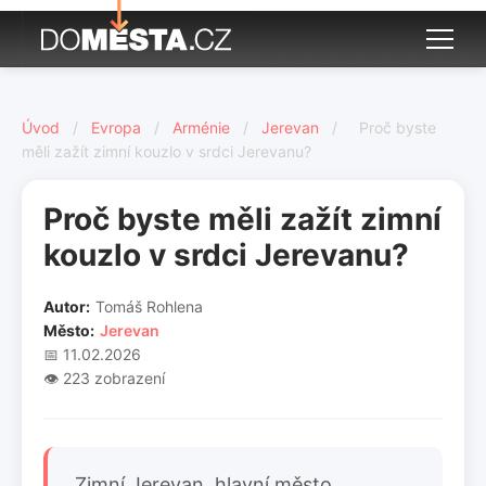
Úvod
/
Evropa
/
Arménie
/
Jerevan
/
Proč byste
měli zažít zimní kouzlo v srdci Jerevanu?
Proč byste měli zažít zimní
kouzlo v srdci Jerevanu?
Autor:
Tomáš Rohlena
Město:
Jerevan
📅 11.02.2026
👁️ 223 zobrazení
Zimní Jerevan, hlavní město