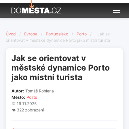
Úvod
/
Evropa
/
Portugalsko
/
Porto
/
Jak se
orientovat v městské dynamice Porto jako místní turista
Jak se orientovat v
městské dynamice Porto
jako místní turista
Autor:
Tomáš Rohlena
Město:
Porto
📅 19.11.2025
👁️ 322 zobrazení