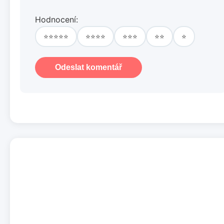
Hodnocení:
⭐⭐⭐⭐⭐
⭐⭐⭐⭐
⭐⭐⭐
⭐⭐
⭐
Odeslat komentář