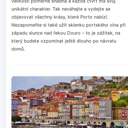
velikosti poměrně snadná a každá čtvrť má svůj
unikátní charakter. Tak neváhejte a vydejte se
objevovat všechny krásy, které Porto nabízí.
Nezapomeňte si také užít sklenku portského vína při
západu slunce nad řekou Douro – to je zážitek, na
který budete vzpomínat ještě dlouho po návratu
domů.