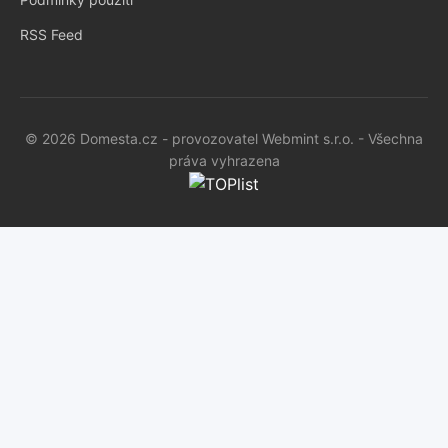
RSS Feed
© 2026 Domesta.cz - provozovatel Webmint s.r.o. - Všechna
práva vyhrazena