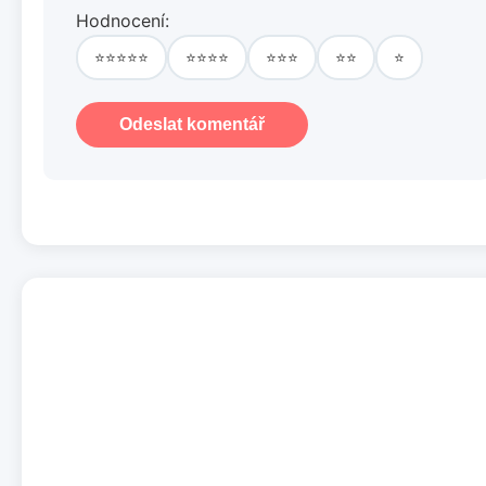
Hodnocení:
⭐⭐⭐⭐⭐
⭐⭐⭐⭐
⭐⭐⭐
⭐⭐
⭐
Odeslat komentář