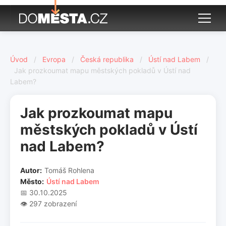
Úvod
/
Evropa
/
Česká republika
/
Ústí nad Labem
/
Jak prozkoumat mapu městských pokladů v Ústí nad
Labem?
Jak prozkoumat mapu
městských pokladů v Ústí
nad Labem?
Autor:
Tomáš Rohlena
Město:
Ústí nad Labem
📅 30.10.2025
👁️ 297 zobrazení