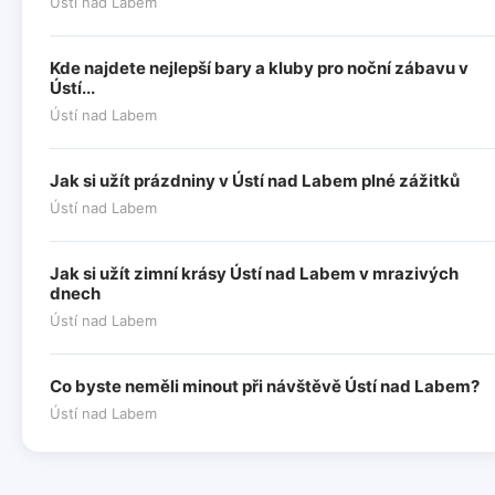
Ústí nad Labem
Kde najdete nejlepší bary a kluby pro noční zábavu v
Ústí...
Ústí nad Labem
Jak si užít prázdniny v Ústí nad Labem plné zážitků
Ústí nad Labem
Jak si užít zimní krásy Ústí nad Labem v mrazivých
dnech
Ústí nad Labem
Co byste neměli minout při návštěvě Ústí nad Labem?
Ústí nad Labem