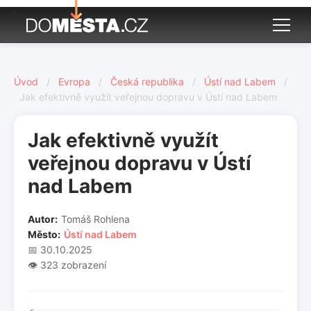
Úvod
/
Evropa
/
Česká republika
/
Ústí nad Labem
/
Jak efektivně využít veřejnou dopravu v Ústí nad Labem
Jak efektivně využít
veřejnou dopravu v Ústí
nad Labem
Autor:
Tomáš Rohlena
Město:
Ústí nad Labem
📅 30.10.2025
👁️ 323 zobrazení