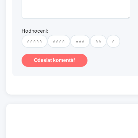
Hodnocení:
⭐⭐⭐⭐⭐
⭐⭐⭐⭐
⭐⭐⭐
⭐⭐
⭐
Odeslat komentář