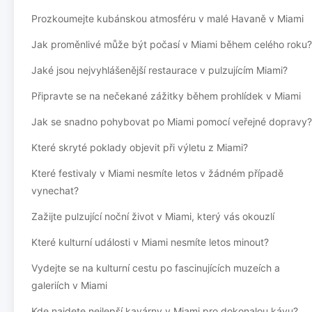
Prozkoumejte kubánskou atmosféru v malé Havaně v Miami
Jak proměnlivé může být počasí v Miami během celého roku?
Jaké jsou nejvyhlášenější restaurace v pulzujícím Miami?
Připravte se na nečekané zážitky během prohlídek v Miami
Jak se snadno pohybovat po Miami pomocí veřejné dopravy?
Které skryté poklady objevit při výletu z Miami?
Které festivaly v Miami nesmíte letos v žádném případě
vynechat?
Zažijte pulzující noční život v Miami, který vás okouzlí
Které kulturní události v Miami nesmíte letos minout?
Vydejte se na kulturní cestu po fascinujících muzeích a
galeriích v Miami
Kde najdete nejlepší kavárny v Miami pro dokonalou kávu?