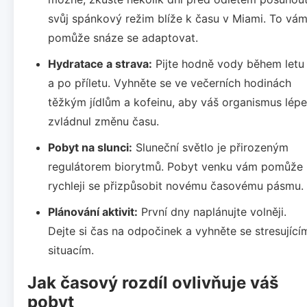
svůj spánkový režim blíže k času v Miami. To vá
pomůže snáze se adaptovat.
Hydratace a strava:
Pijte hodně vody během letu
a po příletu. Vyhněte se ve večerních hodinách
těžkým jídlům a kofeinu, aby váš organismus lépe
zvládnul změnu času.
Pobyt na slunci:
Sluneční světlo je přirozeným
regulátorem biorytmů. Pobyt venku vám pomůže
rychleji se přizpůsobit novému časovému pásmu.
Plánování aktivit:
První dny naplánujte volněji.
Dejte si čas na odpočinek a vyhněte se stresující
situacím.
Jak časový rozdíl ovlivňuje váš
pobyt