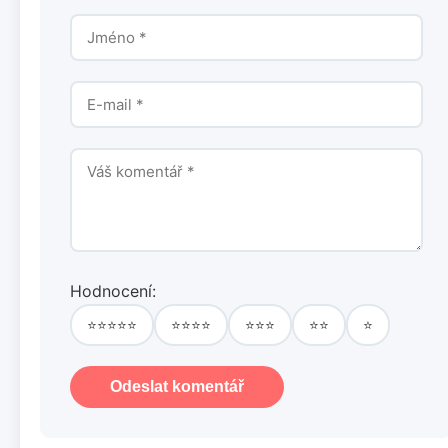
Hodnocení:
⭐⭐⭐⭐⭐
⭐⭐⭐⭐
⭐⭐⭐
⭐⭐
⭐
Odeslat komentář