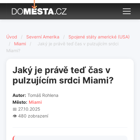
Úvod
/
Severní Amerika
/
Spojené státy americké (USA)
/
Miami
/
Jaký je právě teď čas v pulzujícím srdci
Miami?
Jaký je právě teď čas v
pulzujícím srdci Miami?
Autor:
Tomáš Rohlena
Město:
Miami
📅 27.10.2025
👁️ 480 zobrazení