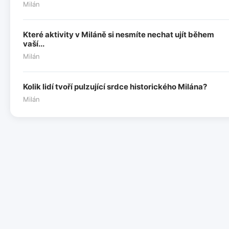
Milán
Které aktivity v Miláně si nesmíte nechat ujít během
vaší...
Milán
Kolik lidí tvoří pulzující srdce historického Milána?
Milán