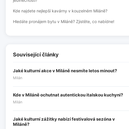
jedinečností?
Kde najdete nejlepší kavárny v kouzelném Miláně?
Hledáte pronájem bytu v Miláně? Zjistěte, co nabídne!
Související články
Jaké kulturní akce v Miláně nesmíte letos minout?
Milán
Kde v Miláně ochutnat autentickou italskou kuchyni?
Milán
Jaké kulturní zážitky nabízí festivalová sezóna v
Miláně?