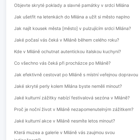
Objevte skryté poklady a slavné památky v srdci Milána
Jak ušetřit na letenkách do Milána a užít si město naplno
Jak najít kousek města [město] v pulzujícím srdci Milána?
Jaké počasí vás čeká v Miláně během celého roku?
Kde v Miláně ochutnat autentickou italskou kuchyni?
Co všechno vás čeká při procházce po Miláně?
Jak efektivně cestovat po Miláně s místní veřejnou dopravou
Jaké skryté perly kolem Milána byste neměli minout?
Jaké kulturní zážitky nabízí festivalová sezóna v Miláně?
Proč je noční život v Miláně nezapomenutelným zážitkem?
Jaké kulturní akce v Miláně nesmíte letos minout?
Která muzea a galerie v Miláně vás zaujmou svou