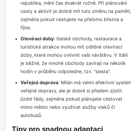
republika, mění čas dvakrát ročně. Při plánování
cesty a aktivit je dobré mít tuto změnu na paměti
zejména pokud cestujete na přelomu března a
října.
Otevírací doby
: Italské obchody, restaurace a
turistické atrakce mohou mít odlišné otevírací
doby, které mohou ovlivnit vaši návštěvu. V Itálii
je běžné, že mnohé obchody zavírají na několik
hodin v průběhu odpoledne, tzv. "siesta".
Veřejná doprava
: Milán má velmi efektivní systé
veřejné dopravy, ale je dobré si předem zjistit
jízdní řády, zejména pokud plánujete cestovat
mimo město nebo využívat služby vlaků či
autobusů.
Tipy pro snadnou adaptaci