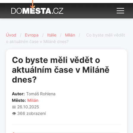
Úvod
/
Evropa
/
Itálie
/
Milán
/
Co byste měli vědět
o aktuálním čase v Miláně dnes?
Co byste měli vědět o
aktuálním čase v Miláně
dnes?
Autor:
Tomáš Rohlena
Město:
Milán
📅 26.10.2025
👁️ 366 zobrazení