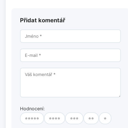
Přidat komentář
Hodnocení:
⭐⭐⭐⭐⭐
⭐⭐⭐⭐
⭐⭐⭐
⭐⭐
⭐