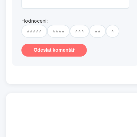
Hodnocení:
⭐⭐⭐⭐⭐
⭐⭐⭐⭐
⭐⭐⭐
⭐⭐
⭐
Odeslat komentář