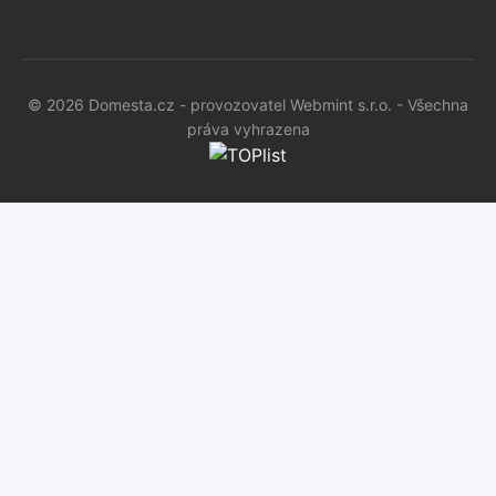
© 2026 Domesta.cz - provozovatel Webmint s.r.o. - Všechna
práva vyhrazena