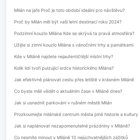
Milán na jaře Proč je toto období ideální pro návštěvu?
Proč by Milán měl být vaší letní destinací roku 2024?
Podzimní kouzlo Milána Kde se skrývá ta pravá atmosféra?
Užijte si zimní kouzlo Milána s vánočními trhy a památkami
Kde v Miláně najdete nejautentičtější místní trhy?
Kolik lidí tvoří pulzující srdce historického Milána?
Jak efektivně plánovat cestu přes letiště v krásném Miláně
Co byste měli vědět o aktuálním čase v Miláně dnes?
Jak si usnadnit parkování v rušném městě Milán
Prozkoumejte milánské centrum města plné historie a kultury
Jak si naplánovat nezapomenutelné prázdniny v Miláně?
Co nesmíte minout v Miláně 10 nejúchvatnějších zážitků