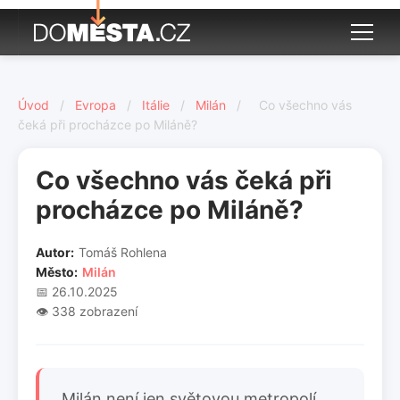
Úvod
/
Evropa
/
Itálie
/
Milán
/
Co všechno vás
čeká při procházce po Miláně?
Co všechno vás čeká při
procházce po Miláně?
Autor:
Tomáš Rohlena
Město:
Milán
📅 26.10.2025
👁️ 338 zobrazení
Milán není jen světovou metropolí