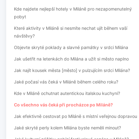
Kde najdete nejlepší hotely v Miláně pro nezapomenutelný
pobyt
Které aktivity v Miláně si nesmíte nechat ujít během vaší
návštěvy?
Objevte skryté poklady a slavné památky v srdci Milána
Jak ušetřit na letenkách do Milána a užít si město naplno
Jak najít kousek města [město] v pulzujícím srdci Milána?
Jaké počasí vás čeká v Miláně během celého roku?
Kde v Miláně ochutnat autentickou italskou kuchyni?
Co všechno vás čeká při procházce po Miláně?
Jak efektivně cestovat po Miláně s místní veřejnou dopravou
Jaké skryté perly kolem Milána byste neměli minout?