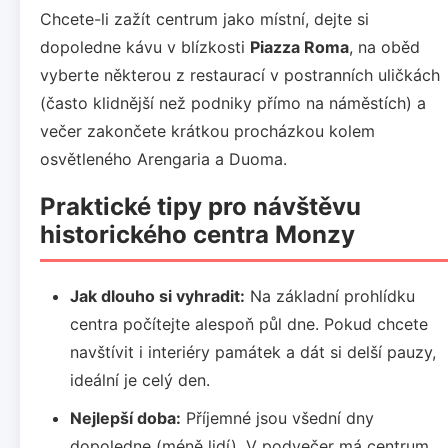
Chcete-li zažít centrum jako místní, dejte si
dopoledne kávu v blízkosti
Piazza Roma
, na oběd
vyberte některou z restaurací v postranních uličkách
(často klidnější než podniky přímo na náměstích) a
večer zakončete krátkou procházkou kolem
osvětleného Arengaria a Duoma.
Praktické tipy pro návštěvu
historického centra Monzy
Jak dlouho si vyhradit:
Na základní prohlídku
centra počítejte alespoň půl dne. Pokud chcete
navštívit i interiéry památek a dát si delší pauzy,
ideální je celý den.
Nejlepší doba:
Příjemné jsou všední dny
dopoledne (méně lidí). V podvečer má centrum