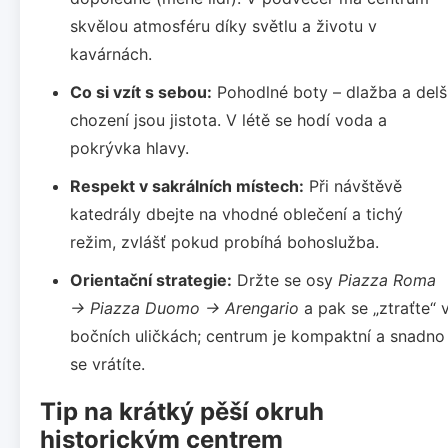
skvělou atmosféru díky světlu a životu v
kavárnách.
Co si vzít s sebou:
Pohodlné boty – dlažba a delš
chození jsou jistota. V létě se hodí voda a
pokrývka hlavy.
Respekt v sakrálních místech:
Při návštěvě
katedrály dbejte na vhodné oblečení a tichý
režim, zvlášť pokud probíhá bohoslužba.
Orientační strategie:
Držte se osy
Piazza Roma
→ Piazza Duomo → Arengario
a pak se „ztraťte“ 
bočních uličkách; centrum je kompaktní a snadno
se vrátíte.
Tip na krátký pěší okruh
historickým centrem