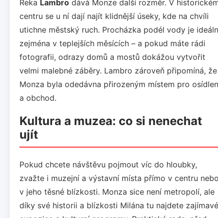
Řeka
Lambro
dává Monze další rozměr. V historické
centru se u ní dají najít klidnější úseky, kde na chvíli
utichne městský ruch. Procházka podél vody je ideáln
zejména v teplejších měsících – a pokud máte rádi
fotografii, odrazy domů a mostů dokážou vytvořit
velmi malebné záběry. Lambro zároveň připomíná, že
Monza byla odedávna přirozeným místem pro osídlen
a obchod.
Kultura a muzea: co si nenechat
ujít
Pokud chcete návštěvu pojmout víc do hloubky,
zvažte i muzejní a výstavní místa přímo v centru neb
v jeho těsné blízkosti. Monza sice není metropolí, ale
díky své historii a blízkosti Milána tu najdete zajímav