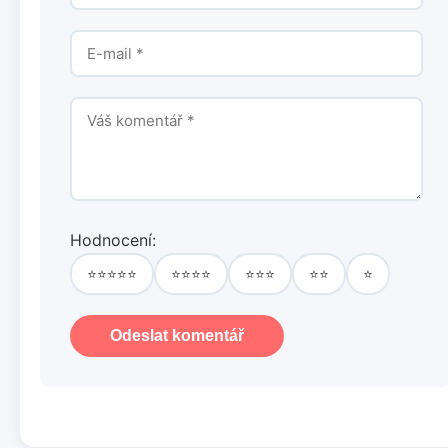
Hodnocení:
⭐⭐⭐⭐⭐
⭐⭐⭐⭐
⭐⭐⭐
⭐⭐
⭐
Odeslat komentář