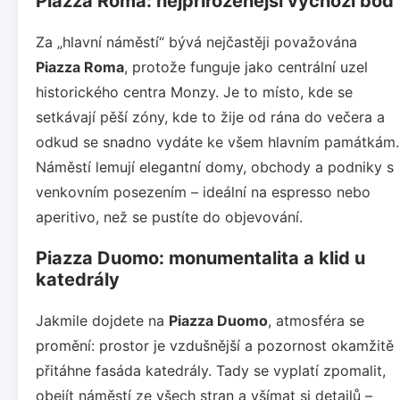
Piazza Roma: nejpřirozenější výchozí bod
Za „hlavní náměstí“ bývá nejčastěji považována
Piazza Roma
, protože funguje jako centrální uzel
historického centra Monzy. Je to místo, kde se
setkávají pěší zóny, kde to žije od rána do večera a
odkud se snadno vydáte ke všem hlavním památkám.
Náměstí lemují elegantní domy, obchody a podniky s
venkovním posezením – ideální na espresso nebo
aperitivo, než se pustíte do objevování.
Piazza Duomo: monumentalita a klid u
katedrály
Jakmile dojdete na
Piazza Duomo
, atmosféra se
promění: prostor je vzdušnější a pozornost okamžitě
přitáhne fasáda katedrály. Tady se vyplatí zpomalit,
obejít náměstí ze všech stran a všímat si detailů –