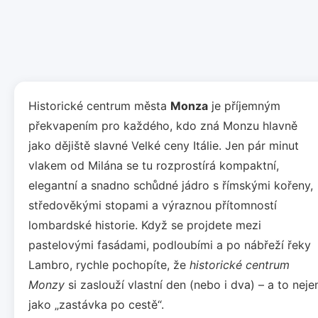
Historické centrum města
Monza
je příjemným
překvapením pro každého, kdo zná Monzu hlavně
jako dějiště slavné Velké ceny Itálie. Jen pár minut
vlakem od Milána se tu rozprostírá kompaktní,
elegantní a snadno schůdné jádro s římskými kořeny,
středověkými stopami a výraznou přítomností
lombardské historie. Když se projdete mezi
pastelovými fasádami, podloubími a po nábřeží řeky
Lambro, rychle pochopíte, že
historické centrum
Monzy
si zaslouží vlastní den (nebo i dva) – a to neje
jako „zastávka po cestě“.