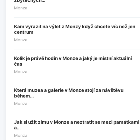
zbytečných...
Monza
Kam vyrazit na výlet z Monzy když chcete víc než jen
centrum
Monza
Kolik je právě hodin v Monze a jaký je místní aktuální
čas
Monza
Která muzea a galerie v Monze stojí za návštěvu
během...
Monza
Jak si užít zimu v Monze a neztratit se mezi památkami
a...
Monza