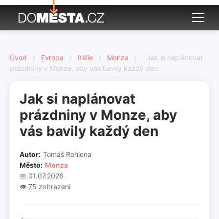
Úvod
/
Evropa
/
Itálie
/
Monza
/
Jak si naplánovat
prázdniny v Monze, aby vás bavily každý den
Jak si naplánovat
prázdniny v Monze, aby
vás bavily každý den
Autor:
Tomáš Rohlena
Město:
Monza
📅 01.07.2026
👁️ 75 zobrazení