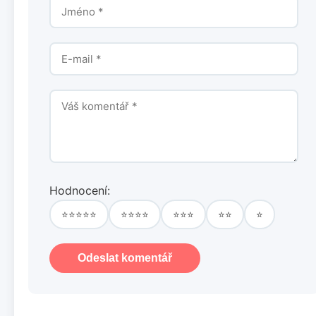
Hodnocení:
⭐⭐⭐⭐⭐
⭐⭐⭐⭐
⭐⭐⭐
⭐⭐
⭐
Odeslat komentář