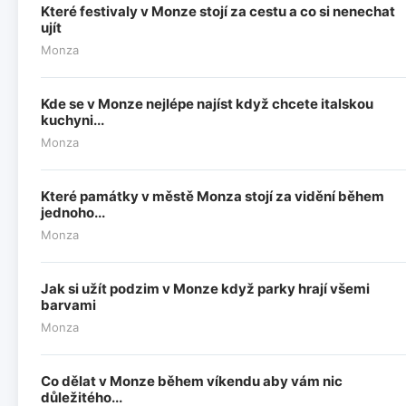
Které festivaly v Monze stojí za cestu a co si nenechat
ujít
Monza
Kde se v Monze nejlépe najíst když chcete italskou
kuchyni...
Monza
Které památky v městě Monza stojí za vidění během
jednoho...
Monza
Jak si užít podzim v Monze když parky hrají všemi
barvami
Monza
Co dělat v Monze během víkendu aby vám nic
důležitého...