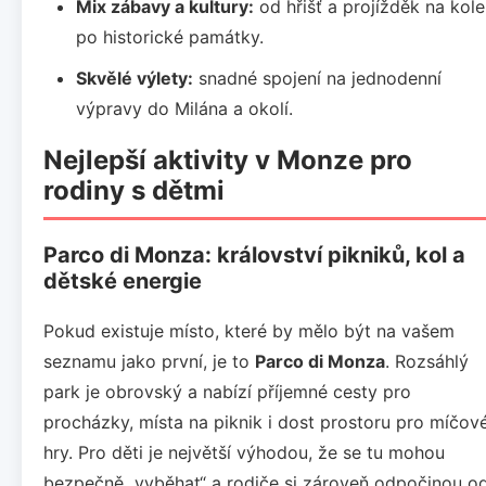
Mix zábavy a kultury:
od hřišť a projížděk na kole
po historické památky.
Skvělé výlety:
snadné spojení na jednodenní
výpravy do Milána a okolí.
Nejlepší aktivity v Monze pro
rodiny s dětmi
Parco di Monza: království pikniků, kol a
dětské energie
Pokud existuje místo, které by mělo být na vašem
seznamu jako první, je to
Parco di Monza
. Rozsáhlý
park je obrovský a nabízí příjemné cesty pro
procházky, místa na piknik i dost prostoru pro míčov
hry. Pro děti je největší výhodou, že se tu mohou
bezpečně „vyběhat“ a rodiče si zároveň odpočinou o