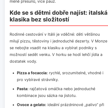
méně přesunů, více pauz.
Kde se s dětmi dobře najíst: italská
klasika bez složitostí
Rodinné cestování v Itálii je vděčné: děti většinou
milují pizzu, těstoviny i jednoduché dezerty. V Monze
se nebojte vsadit na klasiku a vybírat podniky s
možností sedět venku. V horku se hodí lehčí jídla a
dostatek vody.
Pizza a focaccia:
rychlé, srozumitelné, vhodné i
pro vybíravé strávníky.
Pasta:
rajčatová omáčka nebo jednoduché
kombinace jsou sázka na jistotu.
Ovoce a gelato:
ideální prázdninové „palivo“ při