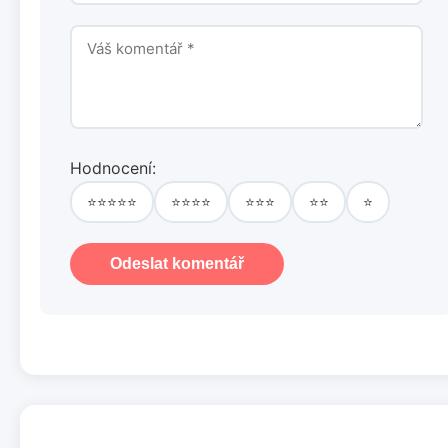
Hodnocení:
⭐⭐⭐⭐⭐
⭐⭐⭐⭐
⭐⭐⭐
⭐⭐
⭐
Odeslat komentář