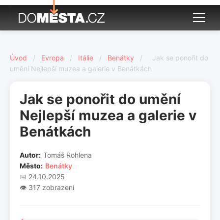
Úvod
/
Evropa
/
Itálie
/
Benátky
/
Jak se ponořit do
umění Nejlepší muzea a galerie v Benátkách
Jak se ponořit do umění
Nejlepší muzea a galerie v
Benátkách
Autor:
Tomáš Rohlena
Město:
Benátky
📅 24.10.2025
👁️ 317 zobrazení