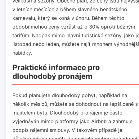
velikosti a sezóny. Obecně platí, že ceny jsou nejvyšš
v letních měsících a během slavného benátského
karnevalu, který se koná v únoru. Během těchto
období mohou ceny vzrůst až o 30% oproti běžným
tarifům. Naopak mimo hlavní turistické sezóny, jako j
listopad nebo leden, můžete najít mnohem výhodnější
nabídky.
Praktické informace pro
dlouhodobý pronájem
Pokud plánujete dlouhodobý pobyt, například na
několik měsíců, můžete se dohodnout na lepší ceně s
majitelem bytu. Dlouhodobý pronájem je často
vyjednáván mimo platformy jako Airbnb a zahrnuje
podpis nájemní smlouvy. V takovém případě je
důležité mít na paměti, že majitelé mohou požadovat