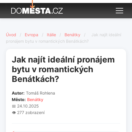
Úvod
/
Evropa
/
Itálie
/
Benátky
/
Jak najít ideální
pronájem bytu v romantických Benátkách?
Jak najít ideální pronájem
bytu v romantických
Benátkách?
Autor:
Tomáš Rohlena
Město:
Benátky
📅 24.10.2025
👁️ 277 zobrazení