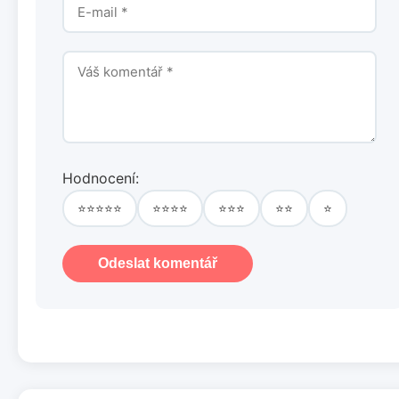
Hodnocení:
⭐⭐⭐⭐⭐
⭐⭐⭐⭐
⭐⭐⭐
⭐⭐
⭐
Odeslat komentář