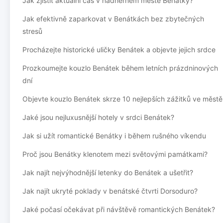
Jak zjistit aktuální čas v nádherném městě Benátky?
Jak efektivně zaparkovat v Benátkách bez zbytečných
stresů
Procházejte historické uličky Benátek a objevte jejich srdce
Prozkoumejte kouzlo Benátek během letních prázdninových
dní
Objevte kouzlo Benátek skrze 10 nejlepších zážitků ve městě
Jaké jsou nejluxusnější hotely v srdci Benátek?
Jak si užít romantické Benátky i během rušného víkendu
Proč jsou Benátky klenotem mezi světovými památkami?
Jak najít nejvýhodnější letenky do Benátek a ušetřit?
Jak najít ukryté poklady v benátské čtvrti Dorsoduro?
Jaké počasí očekávat při návštěvě romantických Benátek?