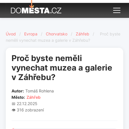
Úvod
/
Evropa
/
Chorvatsko
/
Záhřeb
/
Proč byste
neměli vynechat muzea a galerie v Záhřebu?
Proč byste neměli
vynechat muzea a galerie
v Záhřebu?
Autor:
Tomáš Rohlena
Město:
Záhřeb
📅 22.12.2025
👁️ 316 zobrazení