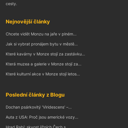
cesty.
Nejnovější články
Chcete vidět Monzu na jaře v plném...
Jak si vybrat pronájem bytu v městě...
Které kavárny v Monze stojí za zastávku...
Která muzea a galerie v Monze stojí za...
Které kulturní akce v Monze stojí letos...
Poslední články z Blogu
Dochan psárkovitý 'Viridescens' –...
Auta z USA: Proč jsou americké vozy...
Hrad Rabí: skvost jižních Čech s...