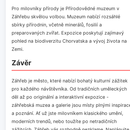
Pro milovníky přírody je Přírodovědné muzeum v
Záhřebu skvělou volbou. Muzeum nabízí rozsáhlé
sbírky přírodnin, včetně minerálů, fosilií a
preparovaných zvířat. Expozice poskytují zajímavý
pohled na biodiverzitu Chorvatska a vývoj života na
Zemi.
Závěr
Záhřeb je město, které nabízí bohatý kulturní zážitek
pro každého návštěvníka. Od tradičních uměleckých
děl až po originální a interaktivní expozice -
záhřebská muzea a galerie jsou místy plnými inspirac
a poznání. Ať už jste milovníkem klasického umění,
moderních trendů, nebo toužíte po netradičních
zážitcích, Záhřeb vás rozhodně nezklame. Naplánujte