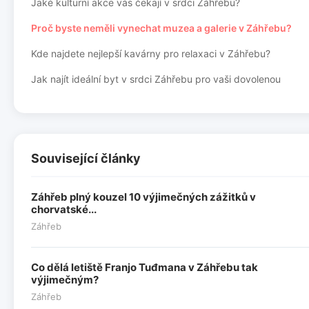
Jaké kulturní akce vás čekají v srdci Záhřebu?
Proč byste neměli vynechat muzea a galerie v Záhřebu?
Kde najdete nejlepší kavárny pro relaxaci v Záhřebu?
Jak najít ideální byt v srdci Záhřebu pro vaši dovolenou
Související články
Záhřeb plný kouzel 10 výjimečných zážitků v
chorvatské...
Záhřeb
Co dělá letiště Franjo Tuđmana v Záhřebu tak
výjimečným?
Záhřeb