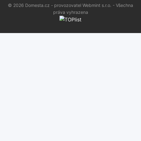
© 2026 Domesta.cz - provozovatel Webmint s.r.o. - Všechna
práva vyhrazena