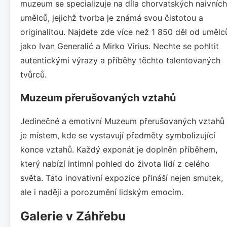
muzeum se specializuje na díla chorvatských naivních
umělců, jejichž tvorba je známá svou čistotou a
originalitou. Najdete zde více než 1 850 děl od umělc
jako Ivan Generalić a Mirko Virius. Nechte se pohltit
autentickými výrazy a příběhy těchto talentovaných
tvůrců.
Muzeum přerušovaných vztahů
Jedinečné a emotivní Muzeum přerušovaných vztahů
je místem, kde se vystavují předměty symbolizující
konce vztahů. Každý exponát je doplněn příběhem,
který nabízí intimní pohled do života lidí z celého
světa. Tato inovativní expozice přináší nejen smutek,
ale i naději a porozumění lidským emocím.
Galerie v Záhřebu