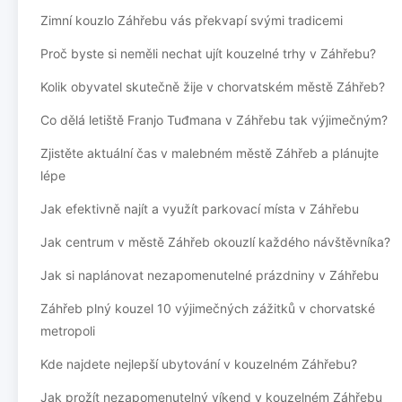
Zimní kouzlo Záhřebu vás překvapí svými tradicemi
Proč byste si neměli nechat ujít kouzelné trhy v Záhřebu?
Kolik obyvatel skutečně žije v chorvatském městě Záhřeb?
Co dělá letiště Franjo Tuđmana v Záhřebu tak výjimečným?
Zjistěte aktuální čas v malebném městě Záhřeb a plánujte
lépe
Jak efektivně najít a využít parkovací místa v Záhřebu
Jak centrum v městě Záhřeb okouzlí každého návštěvníka?
Jak si naplánovat nezapomenutelné prázdniny v Záhřebu
Záhřeb plný kouzel 10 výjimečných zážitků v chorvatské
metropoli
Kde najdete nejlepší ubytování v kouzelném Záhřebu?
Jak prožít nezapomenutelný víkend v kouzelném Záhřebu