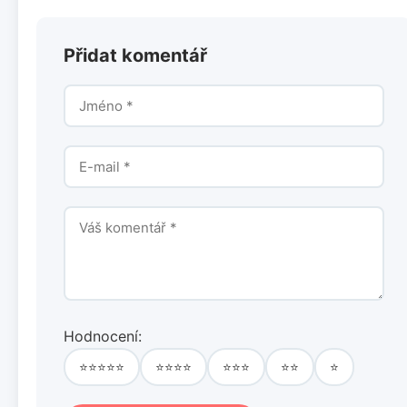
Přidat komentář
Hodnocení:
⭐⭐⭐⭐⭐
⭐⭐⭐⭐
⭐⭐⭐
⭐⭐
⭐