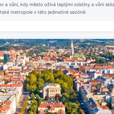
 a vůní, kdy město ožívá teplými odstíny a vůní skliz
atské metropole v této jedinečné sezóně.