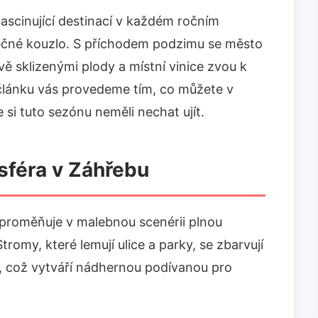
fascinující destinací v každém ročním
ečné kouzlo. S příchodem podzimu se město
tvě sklizenými plody a místní vinice zvou k
lánku vás provedeme tím, co můžete v
si tuto sezónu neměli nechat ujít.
sféra v Záhřebu
 proměňuje v malebnou scenérii plnou
tromy, které lemují ulice a parky, se zbarvují
é, což vytváří nádhernou podívanou pro