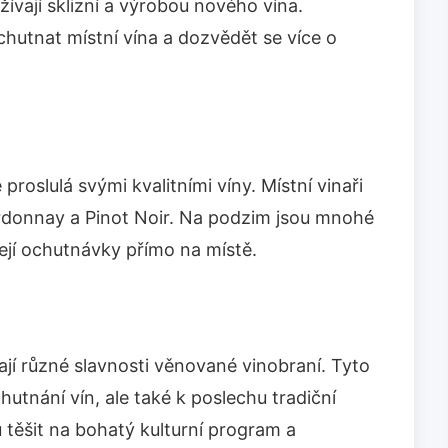
žívají sklizní a výrobou nového vína.
 ochutnat místní vína a dozvědět se více o
proslulá svými kvalitními víny. Místní vinaři
ardonnay a Pinot Noir. Na podzim jsou mnohé
zejí ochutnávky přímo na místě.
jí různé slavnosti věnované vinobraní. Tyto
chutnání vín, ale také k poslechu tradiční
těšit na bohatý kulturní program a