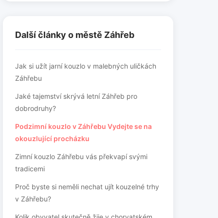
Další články o městě Záhřeb
Jak si užít jarní kouzlo v malebných uličkách
Záhřebu
Jaké tajemství skrývá letní Záhřeb pro
dobrodruhy?
Podzimní kouzlo v Záhřebu Vydejte se na
okouzlující procházku
Zimní kouzlo Záhřebu vás překvapí svými
tradicemi
Proč byste si neměli nechat ujít kouzelné trhy
v Záhřebu?
Kolik obyvatel skutečně žije v chorvatském