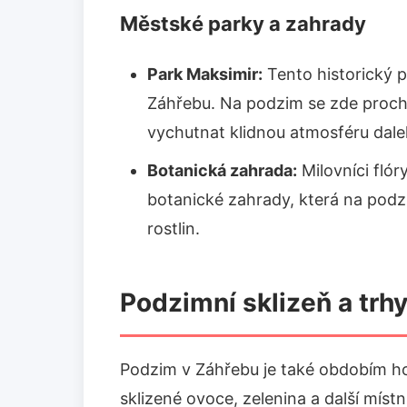
Městské parky a zahrady
Park Maksimir:
Tento historický pa
Záhřebu. Na podzim se zde proch
vychutnat klidnou atmosféru dal
Botanická zahrada:
Milovníci fló
botanické zahrady, která na podz
rostlin.
Podzimní sklizeň a trh
Podzim v Záhřebu je také obdobím hojn
sklizené ovoce, zelenina a další místn