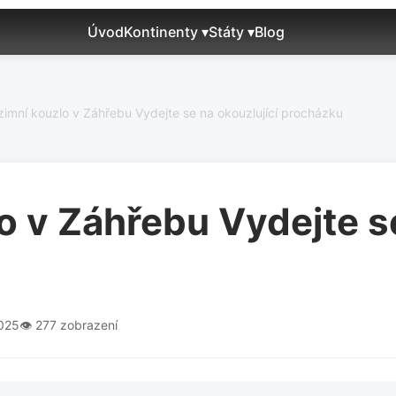
Úvod
Kontinenty ▾
Státy ▾
Blog
imní kouzlo v Záhřebu Vydejte se na okouzlující procházku
 v Záhřebu Vydejte se
2025
👁️ 277 zobrazení