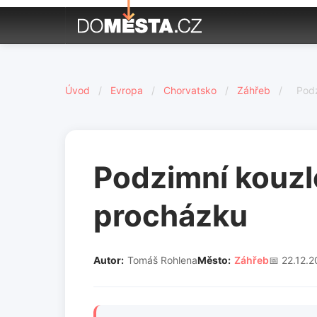
Úvod
/
Evropa
/
Chorvatsko
/
Záhřeb
/
Podz
Podzimní kouzlo
procházku
Autor:
Tomáš Rohlena
Město:
Záhřeb
📅 22.12.