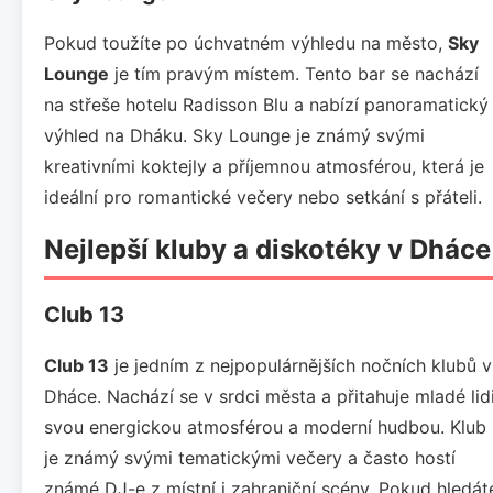
Pokud toužíte po úchvatném výhledu na město,
Sky
Lounge
je tím pravým místem. Tento bar se nachází
na střeše hotelu Radisson Blu a nabízí panoramatický
výhled na Dháku. Sky Lounge je známý svými
kreativními koktejly a příjemnou atmosférou, která je
ideální pro romantické večery nebo setkání s přáteli.
Nejlepší kluby a diskotéky v Dháce
Club 13
Club 13
je jedním z nejpopulárnějších nočních klubů v
Dháce. Nachází se v srdci města a přitahuje mladé lid
svou energickou atmosférou a moderní hudbou. Klub
je známý svými tematickými večery a často hostí
známé DJ-e z místní i zahraniční scény. Pokud hledát