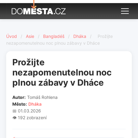
Úvod
/
Asie
/
Bangladéš
/
Dháka
/
Prožijte
nezapomenutelnou noc plnou zábavy v Dháce
Prožijte
nezapomenutelnou noc
plnou zábavy v Dháce
Autor:
Tomáš Rohlena
Město:
Dháka
📅 01.03.2026
👁️ 192 zobrazení