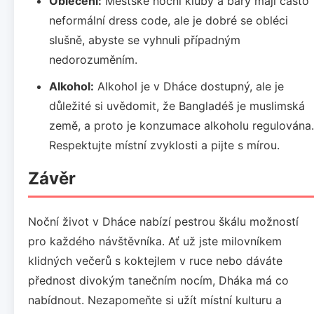
Oblečení:
Městské noční kluby a bary mají často
neformální dress code, ale je dobré se obléci
slušně, abyste se vyhnuli případným
nedorozuměním.
Alkohol:
Alkohol je v Dháce dostupný, ale je
důležité si uvědomit, že Bangladéš je muslimská
země, a proto je konzumace alkoholu regulována.
Respektujte místní zvyklosti a pijte s mírou.
Závěr
Noční život v Dháce nabízí pestrou škálu možností
pro každého návštěvníka. Ať už jste milovníkem
klidných večerů s koktejlem v ruce nebo dáváte
přednost divokým tanečním nocím, Dháka má co
nabídnout. Nezapomeňte si užít místní kulturu a