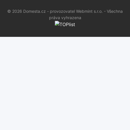
© 2026 Domesta.cz - provozovatel Webmint s.r.o. - Všechna
práva vyhrazena