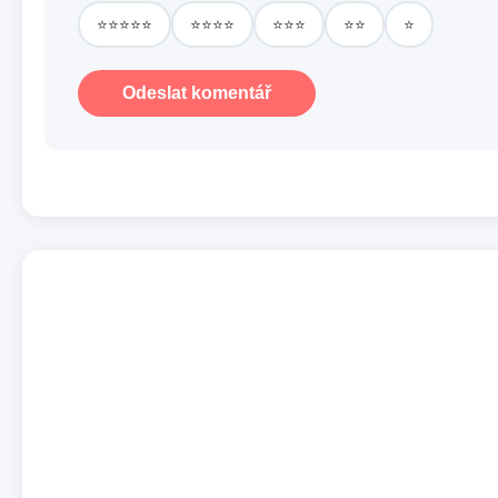
⭐⭐⭐⭐⭐
⭐⭐⭐⭐
⭐⭐⭐
⭐⭐
⭐
Odeslat komentář