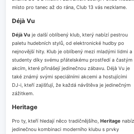
místo pro tanec až do rána, Club 13 vás nezklame.
Déjà Vu
Déjà Vu
je další oblíbený klub, který nabízí pestrou
paletu hudebních stylů, od elektronické hudby po
nejnovější hity. Klub je oblíbený mezi mladými lidmi a
studenty díky svému přátelskému prostředí a častým
akcím, které přinášejí jedinečnou zábavu. Déjà Vu je
také známý svými speciálními akcemi a hostujícími
DJ-i, kteří zajišťují, že každá návštěva je jedinečným
zážitkem.
Heritage
Pro ty, kteří hledají něco tradičnějšího,
Heritage
nabíz
jedinečnou kombinaci moderního klubu s prvky