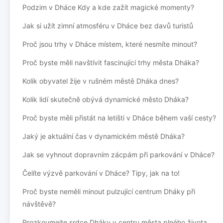
Podzim v Dháce Kdy a kde zažít magické momenty?
Jak si užít zimní atmosféru v Dháce bez davů turistů
Proč jsou trhy v Dháce místem, které nesmíte minout?
Proč byste měli navštívit fascinující trhy města Dháka?
Kolik obyvatel žije v rušném městě Dháka dnes?
Kolik lidí skutečně obývá dynamické město Dháka?
Proč byste měli přistát na letišti v Dháce během vaší cesty?
Jaký je aktuální čas v dynamickém městě Dháka?
Jak se vyhnout dopravním zácpám při parkování v Dháce?
Čelíte výzvě parkování v Dháce? Tipy, jak na to!
Proč byste neměli minout pulzující centrum Dháky při
návštěvě?
Prozkoumejte srdce Dháky v centru města plného života